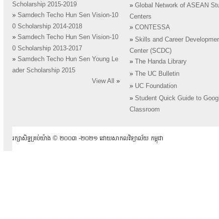
Scholarship 2015-2019
»
Global Network of ASEAN St
»
Samdech Techo Hun Sen Vision-10
Centers
0 Scholarship 2014-2018
»
CONTESSA
»
Samdech Techo Hun Sen Vision-10
»
Skills and Career Developme
0 Scholarship 2013-2017
Center (SCDC)
»
Samdech Techo Hun Sen Young Le
»
The Handa Library
ader Scholarship 2015
»
The UC Bulletin
View All
»
»
UC Foundation
»
Student Quick Guide to Goog
Classroom
រក្សាសិទ្ធគ្រប់យ៉ាង ​© ២០០៣ -២០២១ ដោយសាកលវិទ្យាល័យ កម្ពុជា