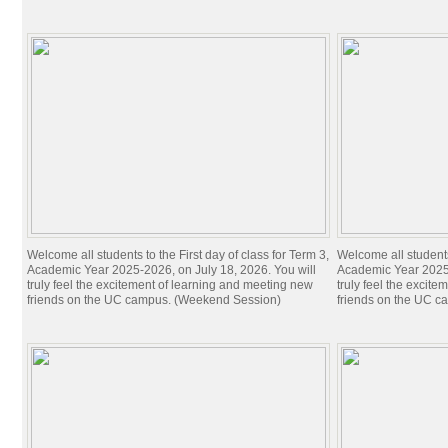
ការបោះពុម្ពផ្សាយ ការស្រាវជ្រាវរបស់សាកលវិទ្យាល័យកម្ពុជា
អតីតនិស្សិត
Alumni
គម្រោងនាពេលខាងមុខ
Welcome all students to the First day of class for Term 3,
Welcome all students 
Academic Year 2025-2026, on July 18, 2026. You will
Academic Year 2025-
truly feel the excitement of learning and meeting new
truly feel the excit
friends on the UC campus. (Weekend Session)
friends on the UC c