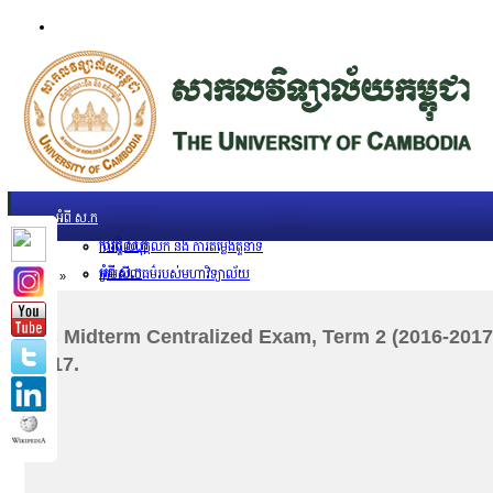
ទំព័រដើម
សម្ភាររូបវន្ត
Facility Inaugurations
សាខា ស.ក
បន្ទប់កុំព្យូទ័រ
The Handa Library
បុគ្គលិកការិយាល័យសិក្សា
អំពី ស.ក
បង្រៀននៅ ស.ក
ប្រវត្តិ ស.ក
ការជួលបុគ្គលិក និង ការតម្លើងតួនាទី
អំពី ស.ក
ក្រមសីលធម៌របស់មហាវិទ្យាល័យ
Home
»
UC Public Holidays for 2026
ក្រមសីលធម៌
Job Opportunities
ការវាយតម្លៃបុគ្គលិកសិក្សា
UC Midterm Centralized Exam, Term 2 (2016-201
ចក្ខុវិស័យ បេសកកម្ម របស់ ស.ក
មហាវិទ្យាល័យទស្សនកិច្ចសិក្សា
2017.
ការទទួលស្គាល់គុណភាពអប់រំ ស.ក
ឱកាសការងារ
学期时间
ឃ្លាំងតម្កល់ឯកសារ
ផែនការយុទ្ធសាស្រ្ត រយៈពេល៥ឆ្នាំ (២០១៦-២០២០)​របស់ ស.ក
2026
អភិបាលកិច្ចនិងភាពជាអ្នកដឹកនាំ
2023