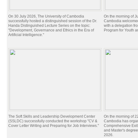
មូលនិធិ​ ស.ក
Student Quick Guide to Google Classroom
On 30 July 2026, The University of Cambodia
On the morning of Ju
និស្សិត
successfully hosted a distinguished session of the Dr.
Cambodia welcomed 
ពាក្យសុំចូលរៀន / ADMISSION FORM
Handa Distinguished Lecture Series on the topic:
with a delegation f
"Development, Governance and Ethics in the Era of
Program for Youth 
អាហារូបករណ៍
Artificial Intelligence."
ទម្រង់ពាក្យសុំចូលរៀន
ក្រមសីលធម៌របស់សិស្ស
សិទ្ធិនិងទំនួលខុសត្រូវ
អង្គការនិស្សិត
សិក្សា​នៅ​បរទេស
កូនសៀវភៅនិស្សិតបញ្ចប់ការសិក្សា
ការស្រាវជ្រាវ
Center for Sustainable Development
មជ្ឈមណ្ឌលសិក្សាអាស៊ាន
ក្រុមប្រឹក្សាស្រាវជ្រាវនិងភាពច្នៃប្រឌិត
The Soft Skills and Leadership Development Center
On the morning of 22
វិទ្យាស្ថានស្រាវជ្រាវនិងសិក្សាកម្រិតខ្ពស់
(SSLDC) successfully conducted the workshop "CV &
Cambodia has organi
CONTESSA – Contemporary Teaching Skills for South Asia
Cover Letter Writing and Preparing for Job Interviews."
Comprehensive Exit 
and Master's degree
Individual Research Projects
2026.