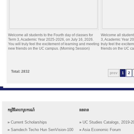
Welcome all students to the Fourth day of classes for
Welcome all students
Term 3, Academic Year 2025-2026, on July 16, 2026.
3, Academic Year 20
You will truly feel the excitement of learning and meeting
truly feel the excit
new friends on the UC campus. (Morning Session)
friends on the UC c
Total: 2832
prev
1
2
កម្មវិធីអាហារូបករណ៍
ធនធាន
»
Current Scholarships
»
UC Studies Catalogs, 2019-2
»
Samdech Techo Hun SenVision-100
»
Asia Economic Forum