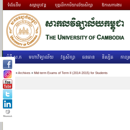
ទំព័រដើម
សម្ភាររូបវន្ត
បុគ្គលិកការិយាល័យសិក្សា
ឱកាសការងារ
អំពី ស.ក
មហាវិទ្យាល័យ
វគ្គសិក្សា
ធនធាន
និស្សិត
ការស្
Home
»
Archives
»
Mid-term Exams of Term II (2014-2015) for Students