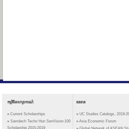
កម្មវិធីអាហារូបករណ៍
ធនធាន
»
Current Scholarships
»
UC Studies Catalogs, 2019-2
»
Samdech Techo Hun SenVision-100
»
Asia Economic Forum
Scholarship 2015-2019
»
Global Network of ASEAN St