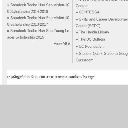
»
Samdech Techo Hun Sen Vision-10
Centers
0 Scholarship 2014-2018
»
CONTESSA
»
Samdech Techo Hun Sen Vision-10
»
Skills and Career Developme
0 Scholarship 2013-2017
Center (SCDC)
»
Samdech Techo Hun Sen Young Le
»
The Handa Library
ader Scholarship 2015
»
The UC Bulletin
View All
»
»
UC Foundation
»
Student Quick Guide to Goog
Classroom
រក្សាសិទ្ធគ្រប់យ៉ាង ​© ២០០៣ -២០២១ ដោយសាកលវិទ្យាល័យ កម្ពុជា