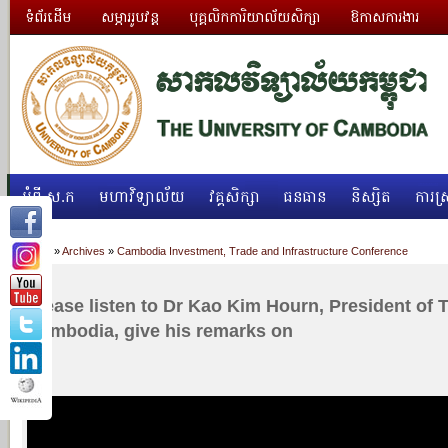
ទំព័រដើម
សម្ភាររូបវន្ត
បុគ្គលិកការិយាល័យសិក្សា
ឱកាសការងារ
អំពី ស.ក
មហាវិទ្យាល័យ
វគ្គសិក្សា
ធនធាន
និស្សិត
ការស្
Home
»
Archives
»
Cambodia Investment, Trade and Infrastructure Conference
Please listen to Dr Kao Kim Hourn, President of T
Cambodia, give his remarks on