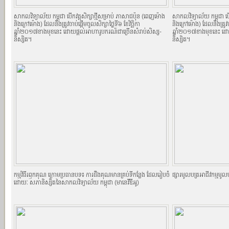
សាកលវិទ្យាល័យ កម្ពុជា បើកវគ្គសិក្សាថ្មីសម្រាប់ ភាសាជប៉ុន (ពេញម៉ោង
សាកលវិទ្យាល័យ កម្ពុជា បើ
និងក្រៅម៉ោង) ដែលនឹងត្រូវចាប់ផ្តើមចូលសិក្សាថ្ងៃទី៦ ខែវិច្ឆិកា
និងក្រៅម៉ោង) ដែលនឹងត្រូវចា
ឆ្នាំ២០១៧ខាងមុខនេះ ដោយផ្តល់អាហារូបករណ៍ជាច្រើនសំរាប់សិស្ស-
ឆ្នាំ២០១៧ខាងមុខនេះ ដោ
និស្សិត។
និស្សិត។
កម្មវិធីរឭកគុណ ក្រោមប្រធានបទ៖ ការដឹងគុណមានគ្រប់ទីកន្លែង ដែលរៀបចំ
ផ្សារមូលបត្រ​​​​​​​​​​អាជីវកម្
ដោយៈ សភានិស្សិតនៃសាកលវិទ្យាល័យ កម្ពុជា (មានេវីឌីអូ)