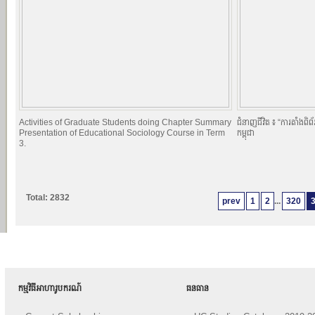
Activities of Graduate Students doing Chapter Summary
ជំនាញជីវិត ៖ “ការតាំងពិ
Presentation of Educational Sociology Course in Term
កម្ពុជា
3.
Total: 2832
prev
1
2
...
320
កម្មវិធីអាហារូបករណ៍
ធនធាន