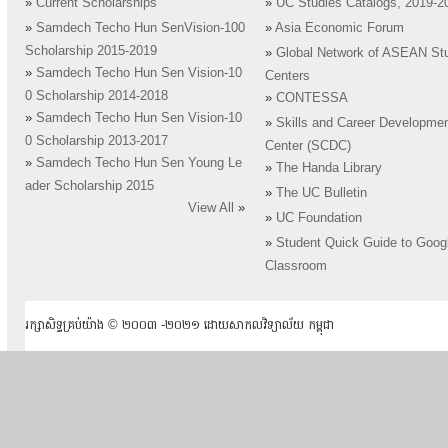
»
Current Scholarships
»
UC Studies Catalogs, 2019-2
»
Samdech Techo Hun SenVision-100
»
Asia Economic Forum
Scholarship 2015-2019
»
Global Network of ASEAN St
»
Samdech Techo Hun Sen Vision-10
Centers
0 Scholarship 2014-2018
»
CONTESSA
»
Samdech Techo Hun Sen Vision-10
»
Skills and Career Developme
0 Scholarship 2013-2017
Center (SCDC)
»
Samdech Techo Hun Sen Young Le
»
The Handa Library
ader Scholarship 2015
»
The UC Bulletin
View All
»
»
UC Foundation
»
Student Quick Guide to Goog
Classroom
រក្សាសិទ្ធគ្រប់យ៉ាង ​© ២០០៣ -២០២១ ដោយសាកលវិទ្យាល័យ កម្ពុជា