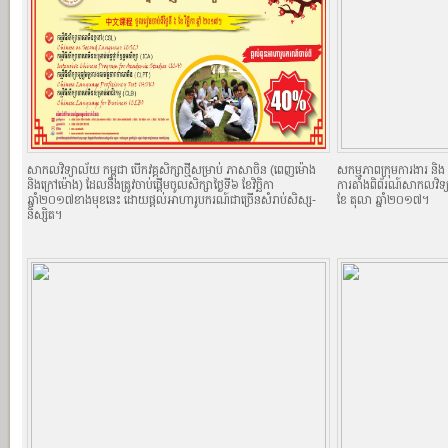
សាកលវិទ្យាល័យ កម្ពុជា បើកវគ្គសិក្សាថ្មីសម្រាប់ ភាសាចិន (ពេញម៉ោង
សកម្មភាពក្រុមការងារ និង និ
និងក្រៅម៉ោង) ដែលនឹងត្រូវចាប់ផ្តើមចូលសិក្សាថ្ងៃទី៦ ខែវិច្ឆិកា
ការតាំងពិព័រណ៍សាកលវិទ
ឆ្នាំ២០១៧ខាងមុខនេះ ដោយផ្តល់អាហារូបករណ៍ជាច្រើនសំរាប់សិស្ស-
ខែ តុលា ឆ្នាំ២០១៧។
និស្សិត។