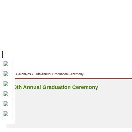
ទំព័រដើម
សម្ភាររូបវន្ត
បុគ្គលិកការិយាល័យសិក្សា
ឱកាសការងារ
អំពី ស.ក
មហាវិទ្យាល័យ
វគ្គសិក្សា
ធនធាន
និស្សិត
ការស្
Home
»
Archives
»
20th Annual Graduation Ceremony
20th Annual Graduation Ceremony