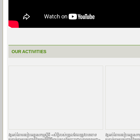
OUR ACTIVITIES
វគ្គអប់រំតាមរបៀបអន្តរសកម្មស្តីពី «សិទិ្ធរបស់បុគ្គលដែលត្រូវបានចោទ
វគ្គអប់រំតាមរបៀបអន្តរសកម្
ប្រកាន់តាមបទបញ្ញាតិ្តនៃក្រមនីតិវិធីព្រហ្មទណ្ឌនៃព្រះរាជាណាចក្រកម្ពុជា»
ប្រកាន់តាមបទបញ្ញាតិ្តនៃក្