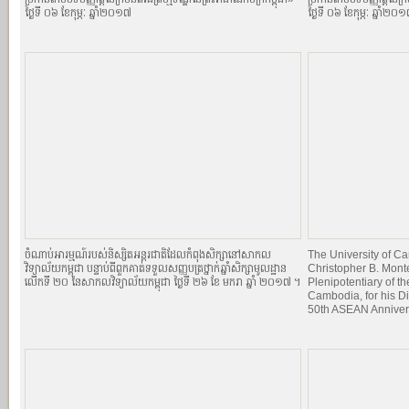
ថ្ងៃទី ០៦ ខែកុម្ភៈ ឆ្នាំ២០១៧
ថ្ងៃទី ០៦ ខែកុម្ភៈ ឆ្នាំ២០
ចំណាប់អារម្មណ៍របស់និស្សិតអន្តរជាតិដែលកំពុងសិក្សានៅសាកល
The University of 
វិទ្យាល័យកម្ពុជា បន្ទាប់ពីពួកគាត់ទទួលសញ្ញបត្រថ្នាក់ឆ្នាំសិក្សាមូលដ្ឋាន
Christopher B. Mont
លើកទី ២០ នៃសាកលវិទ្យាល័យកម្ពុជា ថ្ងៃទី ២៦ ខែ មករា ឆ្នាំ ២០១៧ ។
Plenipotentiary of th
Cambodia, for his Di
50th ASEAN Anniver