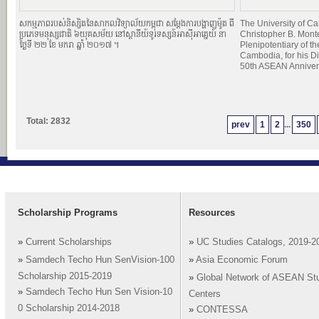
សកម្មភាពរបស់និស្សិតនៃសាកលវិទ្យាល័យកម្ពុជា សម្ដែងការបង្ហាញម៉ូត ពី
The University of 
ប្រភេទមនុស្សជាតិ ៦យុគសម័យ នៅស្ថានីយ៍ទូរទស្សន៍អាស៊ីអាគ្នេយ៍ នា
Christopher B. Mont
ថ្ងៃទី ២២ ខែ មករា ឆ្នាំ ២០១៧ ។
Plenipotentiary of th
Cambodia, for his Di
50th ASEAN Anniver
Total: 2832
prev
1
2
...
350
Scholarship Programs
Resources
»
Current Scholarships
»
UC Studies Catalogs, 2019-2
»
Samdech Techo Hun SenVision-100
»
Asia Economic Forum
Scholarship 2015-2019
»
Global Network of ASEAN St
»
Samdech Techo Hun Sen Vision-10
Centers
0 Scholarship 2014-2018
»
CONTESSA