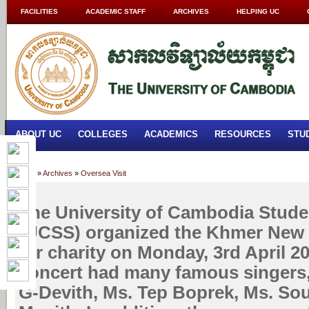
FACILITIES
ACADEMIC STAFF
ARCHIVES
HELPING UC
ABOUT UC
COLLEGES
ACADEMICS
RESOURCES
STU
Home
»
Archives
»
Oversea Visit
The University of Cambodia Stude
(UCSS) organized the Khmer New 
for charity on Monday, 3rd April 2
concert had many famous singers,
G-Devith, Ms. Tep Boprek, Ms. Sou