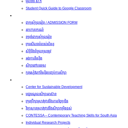
មូលនិធិ​ ស.ក
Student Quick Guide to Google Classroom
និស្សិត
ពាក្យសុំចូលរៀន / ADMISSION FORM
អាហារូបករណ៍
ទម្រង់ពាក្យសុំចូលរៀន
ក្រមសីលធម៌របស់សិស្ស
សិទ្ធិនិងទំនួលខុសត្រូវ
អង្គការនិស្សិត
សិក្សា​នៅ​បរទេស
កូនសៀវភៅនិស្សិតបញ្ចប់ការសិក្សា
ការស្រាវជ្រាវ
Center for Sustainable Development
មជ្ឈមណ្ឌលសិក្សាអាស៊ាន
ក្រុមប្រឹក្សាស្រាវជ្រាវនិងភាពច្នៃប្រឌិត
វិទ្យាស្ថានស្រាវជ្រាវនិងសិក្សាកម្រិតខ្ពស់
CONTESSA – Contemporary Teaching Skills for South Asia
Individual Research Projects