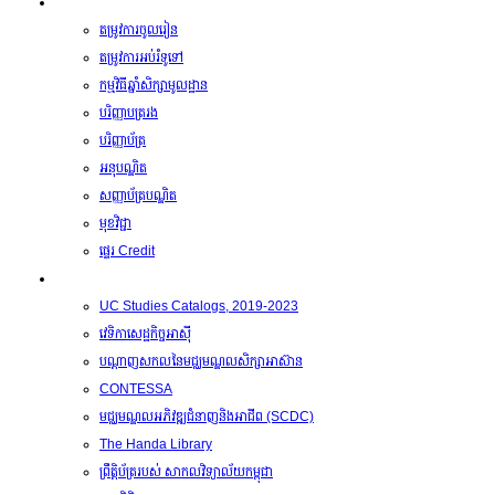
វគ្គសិក្សា
តម្រូវការចូលរៀន
តម្រូវការអប់រំទូទៅ
កម្មវិធីឆ្នាំសិក្សាមូលដ្ឋាន
បរិញ្ញាបត្ររង
បរិញ្ញាប័ត្រ
អនុបណ្ឌិត
សញ្ញាប័ត្របណ្ឌិត
មុខវិជ្ជា
ផ្ទេរ Credit
ធនធាន
UC Studies Catalogs, 2019-2023
វេទិកាសេដ្ឋកិច្ចអាស៊ី
បណ្តាញសកលនៃមជ្ឈមណ្ឌលសិក្សាអាស៊ាន
CONTESSA
មជ្ឈមណ្ឌលអភិវឌ្ឍជំនាញនិងអាជីព (SCDC)
The Handa Library
ព្រឹត្តិប័ត្ររបស់​​ សាកលវិទ្យាល័យកម្ពុជា