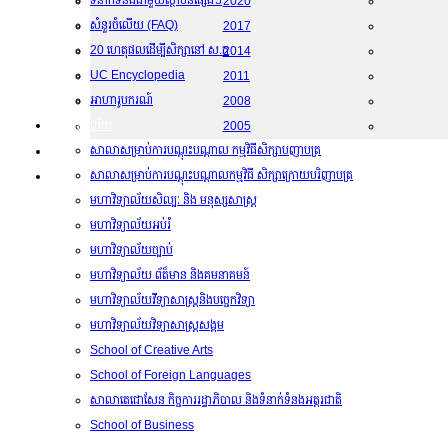
ទំនាក់ទំនងជាមួយស្ថាប័នផ្សេងៗ
2020
សំនួរចំលើយ (FAQ)
2017
20 ហេតុផលដើម្បីសិក្សានៅ ស.ក
2014
UC Encyclopedia
2011
អាហារូបករណ៍
2008
មហាវិទ្យាល័យ
2005
សាលាសម្រាប់ការបណ្តុះបណ្តាល កម្មវិធីសិក្សាបញាបត្រ
ទំនាក់ទំនង
សាលាសម្រាប់ការបណ្តុះបណ្តាលកម្មវិធី សិក្សាក្រោយបរិញាបត្រ
ទីតាំង
មហាវិទ្យាល័យសិល្បៈ និង មនុស្សសាស្រ្ត
មហាវិទ្យាល័យអប់រំ
មហាវិទ្យាល័យច្បាប់
មហាវិទ្យាល័យ​​ ព័ត៏មាន និងគមនាគមន៍
មហាវិទ្យាល័យវីទ្យាសាស្រ្តនិងបច្ចេកវិទ្យា
មហាវិទ្យាល័យវិទ្យាសាស្រ្តសង្គម
School of Creative Arts
School of Foreign Languages
សាលាតេជោសែន កិច្ចការរដ្ធាភិបាល និងទំនាក់ទំនងអត្តរជាតិ
School of Business