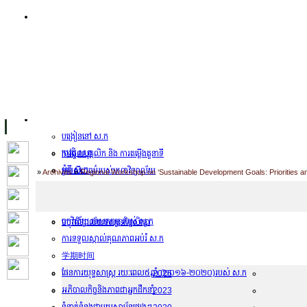
ទំព័រដើម
សម្ភាររូបវន្ត
Facility Inaugurations
សាខា ស.ក
បន្ទប់កុំព្យូទ័រ
The Handa Library
បុគ្គលិកការិយាល័យសិក្សា
អំពី ស.ក
បង្រៀននៅ ស.ក
ប្រវត្តិ ស.ក
ការជួលបុគ្គលិក និង ការតម្លើងតួនាទី
អំពី ស.ក
ក្រមសីលធម៌របស់មហាវិទ្យាល័យ
Home
»
Archives
»
Regional Workshop on ‘Sustainable Development Goals: Priorities an
UC Public Holidays for 2026
ក្រមសីលធម៌
Job Opportunities
ការវាយតម្លៃបុគ្គលិកសិក្សា
ចក្ខុវិស័យ បេសកកម្ម របស់ ស.ក
មហាវិទ្យាល័យទស្សនកិច្ចសិក្សា
ការទទួលស្គាល់គុណភាពអប់រំ ស.ក
ឱកាសការងារ
学期时间
ឃ្លាំងតម្កល់ឯកសារ
ផែនការយុទ្ធសាស្រ្ត រយៈពេល៥ឆ្នាំ (២០១៦-២០២០)​របស់ ស.ក
2026
អភិបាលកិច្ចនិងភាពជាអ្នកដឹកនាំ
2023