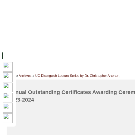
ទំព័រដើម
សម្ភាររូបវន្ត
បុគ្គលិកការិយាល័យសិក្សា
ឱកាសការងារ
អំពី ស.ក
មហាវិទ្យាល័យ
វគ្គសិក្សា
ធនធាន
និស្សិត
ការស្
Home
»
Archives
»
UC Distinguish Lecture Series by Dr. Christopher Arterton,
Annual Outstanding Certificates Awarding Cere
2023-2024