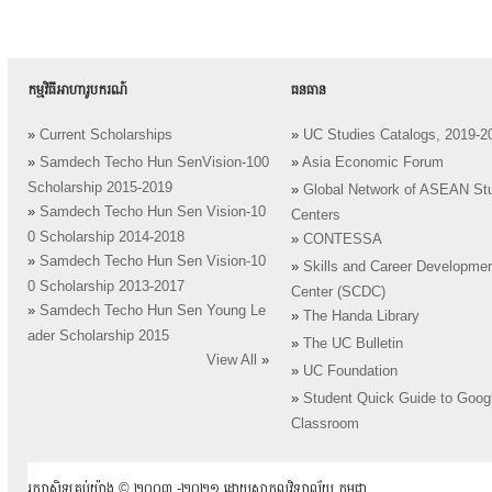
កម្មវិធីអាហារូបករណ៍
ធនធាន
»
Current Scholarships
»
UC Studies Catalogs, 2019-2
»
Samdech Techo Hun SenVision-100
»
Asia Economic Forum
Scholarship 2015-2019
»
Global Network of ASEAN St
»
Samdech Techo Hun Sen Vision-10
Centers
0 Scholarship 2014-2018
»
CONTESSA
»
Samdech Techo Hun Sen Vision-10
»
Skills and Career Developme
0 Scholarship 2013-2017
Center (SCDC)
»
Samdech Techo Hun Sen Young Le
»
The Handa Library
ader Scholarship 2015
»
The UC Bulletin
View All
»
»
UC Foundation
»
Student Quick Guide to Goog
Classroom
រក្សាសិទ្ធគ្រប់យ៉ាង ​© ២០០៣ -២០២១ ដោយសាកលវិទ្យាល័យ កម្ពុជា