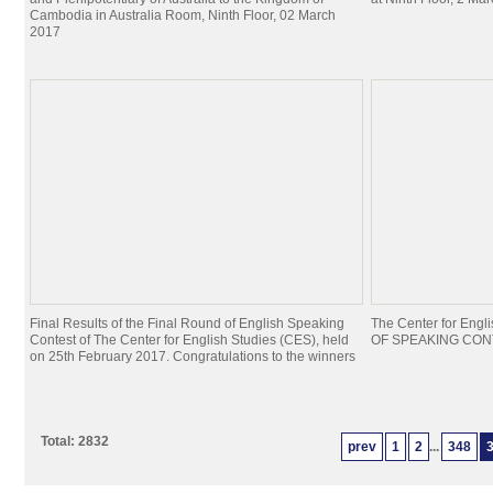
Cambodia in Australia Room, Ninth Floor, 02 March
2017
Final Results of the Final Round of English Speaking
The Center for Eng
Contest of The Center for English Studies (CES), held
OF SPEAKING CONTE
on 25th February 2017. Congratulations to the winners
Total: 2832
prev
1
2
...
348