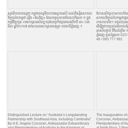
សូមរីករាយទស្សនា កម្រងទស្សនីយភាពល្ខោនអប់រំ របស់និស្សិតសាកល
ឱកាសសិក្សាភាសាបារាំង
វិទ្យាល័យកម្ពុជា រឿង «វិលវិញ» ដែលទទួលបានជ័យលាភីលេខ ១ ក្នុង
សាកលវិទ្យាល័យកម្ពុជាផ្តល
កម្មវិធីប្រកួត «មហោស្រពសិល្បៈយុវជនទូទាំងប្រទេសលើកទី ៣» ០៣
ភាសាបារាំង។ ទទួលចុះឈ្
មិនា ឆ្នាំ២០១៧ នៅសាលមហោស្រពចតុម្មុខ រាជធានីភ្នំពេញ ។
ដើម្បីជ្រាបច្បាស់ពត៌មានប
អាស័យដ្ឋាន វិថីណ័រប្រីត
ភ្នំពេញ ទូរស័ព្ទលេខ 0
46 / 093 777 991
Distinguished Lecture on “Australia’s Longstanding
The Inauguration of
Partnership with Southeast Asia, including Cambodia”
Corcoran, Ambassad
By H.E. Angela Corcoran, Ambassador Extraordinary
Plenipotentiary of A
and Plenipotentiary of Australia to the Kingdom of
at Ninth Floor, 2 Ma