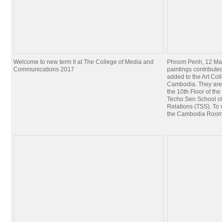
Welcome to new term II at The College of Media and
Phnom Penh, 12 Mar
Communications 2017
paintings contribut
added to the Art Coll
Cambodia. They are
the 10th Floor of th
Techo Sen School of
Relations (TSS). To 
the Cambodia Roo