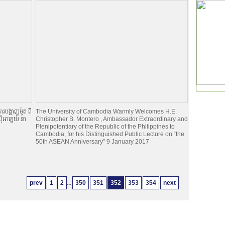
លវិទ្យាល័យកម្ពុជា
របង្ហាញម៉ូត ពី
The University of Cambodia Warmly Welcomes H.E.
អាគ្នេយ៍ នា
Christopher B. Montero , Ambassador Extraordinary and
Plenipotentiary of the Republic of the Philippines to
Cambodia, for his Distinguished Public Lecture on “the
50th ASEAN Anniversary” 9 January 2017
prev
1
2
...
350
351
352
353
354
next