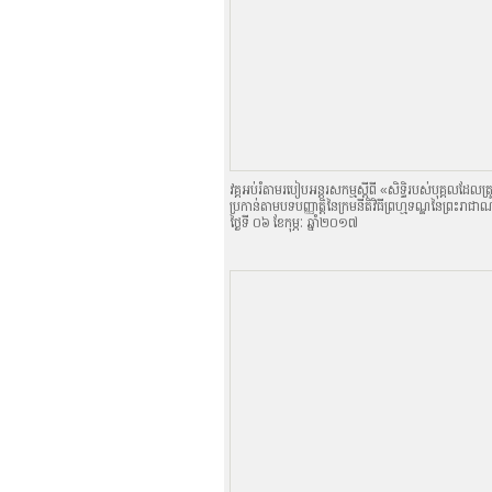
វគ្គសិក្សា
តម្រូវការចូលរៀន
តម្រូវការអប់រំទូទៅ
កម្មវិធីឆ្នាំសិក្សាមូលដ្ឋាន
បរិញ្ញាបត្ររង
បរិញ្ញាប័ត្រ
អនុបណ្ឌិត
វគ្គអប់រំតាមរបៀបអន្តរសកម្មស្តីពី «សិទិ្ធរបស់បុគ្គលដែលត
សញ្ញាប័ត្របណ្ឌិត
ប្រកាន់តាមបទបញ្ញាតិ្តនៃក្រមនីតិវិធីព្រហ្មទណ្ឌនៃព្រះរាជា
មុខវិជ្ជា
ថ្ងៃទី ០៦ ខែកុម្ភៈ ឆ្នាំ២០១៧
ផ្ទេរ Credit
ធនធាន
UC Studies Catalogs, 2019-202
វេទិកាសេដ្ឋកិច្ចអាស៊ី
បណ្តាញសកលនៃមជ្ឈមណ្ឌលសិក្សាអាស៊
CONTESSA
មជ្ឈមណ្ឌលអភិវឌ្ឍជំនាញនិងអាជីព (S
The Handa Library
ព្រឹត្តិប័ត្ររបស់​​ សាកលវិទ្យាល័យកម្ពុជា