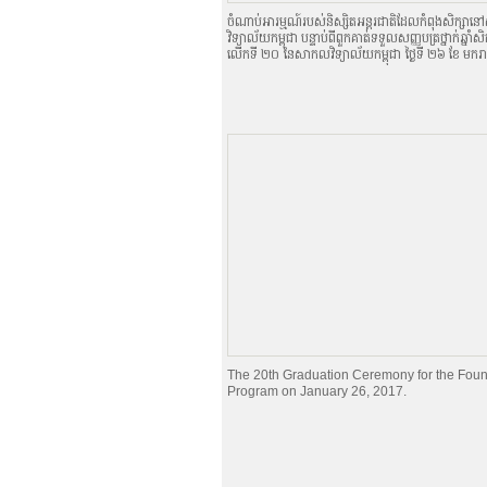
មូលនិធិ​ ស.ក
ចំណាប់អារម្មណ៍របស់និស្សិតអន្តរជាតិដែលកំពុងសិក្ស
Student Quick Guide to Google
វិទ្យាល័យកម្ពុជា បន្ទាប់ពីពួកគាត់ទទួលសញ្ញបត្រថ្នាក់ឆ្នាំសិ
លើកទី ២០ នៃសាកលវិទ្យាល័យកម្ពុជា ថ្ងៃទី ២៦ ខែ មករ
និស្សិត
ពាក្យសុំចូលរៀន / ADMISSION FOR
អាហារូបករណ៍
ទម្រង់ពាក្យសុំចូលរៀន
ក្រមសីលធម៌របស់សិស្ស
សិទ្ធិនិងទំនួលខុសត្រូវ
អង្គការនិស្សិត
សិក្សា​នៅ​បរទេស
កូនសៀវភៅនិស្សិតបញ្ចប់ការសិក្សា
ការស្រាវជ្រាវ
Center for Sustainable Develop
មជ្ឈមណ្ឌលសិក្សាអាស៊ាន
The 20th Graduation Ceremony for the Foun
ក្រុមប្រឹក្សាស្រាវជ្រាវនិងភាពច្នៃប្រឌិត
Program on January 26, 2017.
វិទ្យាស្ថានស្រាវជ្រាវនិងសិក្សាកម្រិតខ្ពស់
CONTESSA – Contemporary Teach
Individual Research Projects