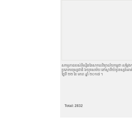
ការបោះពុម្ពផ្សាយ ការស្រាវជ្រាវរបស់សាក
អតីតនិស្សិត
Alumni
គម្រោងនាពេលខាងមុខ
សកម្មភាពរបស់និស្សិតនៃសាកលវិទ្យាល័យកម្ពុជា សម្ដែងកា
ប្រភេទមនុស្សជាតិ ៦យុគសម័យ នៅស្ថានីយ៍ទូរទស្សន៍អាស៊ី
ថ្ងៃទី ២២ ខែ មករា ឆ្នាំ ២០១៧ ។
Total: 2832