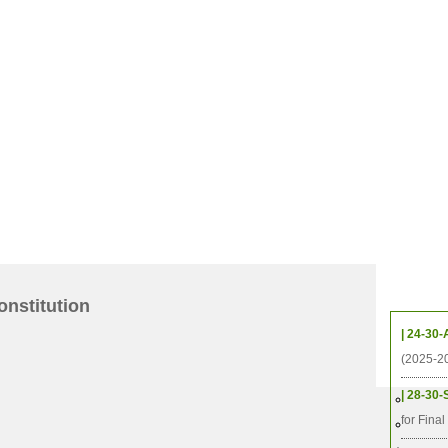
កម្មវិ
onstitution
| 24-30-
(2025-2
| 28-30-
២០១៦-២០២០)​របស់ ស.ក
2025
for Fina
2022