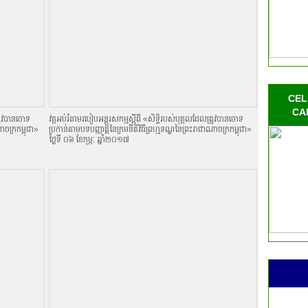
CEL
CA
្រូវបានចោទ
វគ្គអប់រំតាមរបៀបអន្តរសកម្មស្តីពី «សិទិ្ធរបស់បុគ្គលដែលត្រូវបានចោទ
ណាចក្រកម្ពុជា»
ប្រកាន់តាមបទបញ្ញាតិ្តនៃក្រមនីតិវិធីព្រហ្មទណ្ឌនៃព្រះរាជាណាចក្រកម្ពុជា»
ថ្ងៃទី ០៦ ខែកុម្ភៈ ឆ្នាំ២០១៧
3
ាន
CDC)