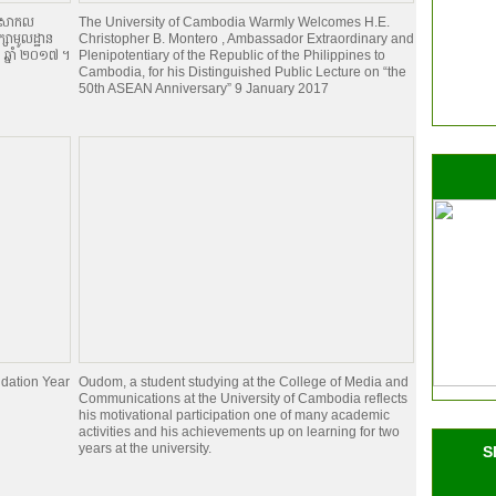
ានៅសាកល
The University of Cambodia Warmly Welcomes H.E.
 Classroom
ក្សាមូលដ្ឋាន
Christopher B. Montero , Ambassador Extraordinary and
ា ឆ្នាំ ២០១៧ ។
Plenipotentiary of the Republic of the Philippines to
Cambodia, for his Distinguished Public Lecture on “the
M
50th ASEAN Anniversary” 9 January 2017
ment
dation Year
Oudom, a student studying at the College of Media and
Communications at the University of Cambodia reflects
his motivational participation one of many academic
activities and his achievements up on learning for two
ing Skills for South Asia
years at the university.
S