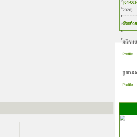
2019
| 04-Oct
2016
2026)
2013
2010
មើលទាំងអ
2007
2004
អធិការប
ិក្សាបញាបត្រ
ិក្សាក្រោយបរិញាបត្រ
Profile
ប្រធានស
Profile
ាក់ទំនងអត្តរជាតិ