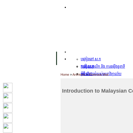
ទំព័រដើម
សម្ភាររូបវន្ត
Facility Inaugurations
សាខា ស.ក
បន្ទប់កុំព្យូទ័រ
The Handa Library
បុគ្គលិកការិយាល័យសិក្សា
អំពី ស.ក
បង្រៀននៅ ស.ក
ប្រវត្តិ ស.ក
ការជួលបុគ្គលិក និង ការតម្លើងតួនាទី
អំពី ស.ក
ក្រមសីលធម៌របស់មហាវិទ្យាល័យ
Home
»
Archives
»
Oversea Visit
UC Public Holidays for 2026
ក្រមសីលធម៌
Job Opportunities
ការវាយតម្លៃបុគ្គលិកសិក្សា
Introduction to Malaysian C
ចក្ខុវិស័យ បេសកកម្ម របស់ ស.ក
មហាវិទ្យាល័យទស្សនកិច្ចសិក្សា
ការទទួលស្គាល់គុណភាពអប់រំ ស.ក
ឱកាសការងារ
学期时间
ឃ្លាំងតម្កល់ឯកសារ
ផែនការយុទ្ធសាស្រ្ត រយៈពេល៥ឆ្នាំ (
2026
អភិបាលកិច្ចនិងភាពជាអ្នកដឹកនាំ
2023