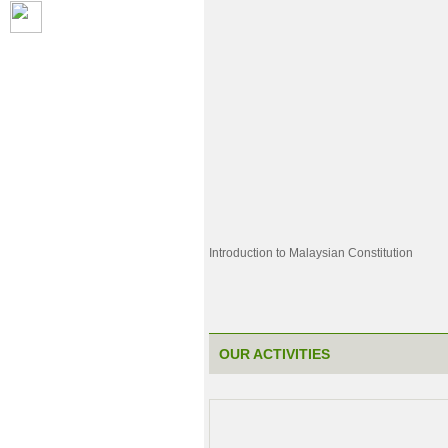
ទំនាក់ទំនងជាមួយស្ថាប័នផ្សេងៗ
2020
សំនួរចំលើយ (FAQ)
2017
20 ហេតុផលដើម្បីសិក្សានៅ ស.ក
2014
UC Encyclopedia
2011
អាហារូបករណ៍
2008
មហាវិទ្យាល័យ
2005
សាលាសម្រាប់ការបណ្តុះបណ្តាល កម្មវិធីស
ទំនាក់ទំនង
សាលាសម្រាប់ការបណ្តុះបណ្តាលកម្មវិធី ស
ទីតាំង
មហាវិទ្យាល័យសិល្បៈ និង មនុស្សសាស្រ្ត
មហាវិទ្យាល័យអប់រំ
មហាវិទ្យាល័យច្បាប់
Introduction to Malaysian Constitution
មហាវិទ្យាល័យ​​ ព័ត៏មាន និងគមនាគមន៍
មហាវិទ្យាល័យវីទ្យាសាស្រ្តនិងបច្ចេកវិទ្យា
មហាវិទ្យាល័យវិទ្យាសាស្រ្តសង្គម
School of Creative Arts
OUR ACTIVITIES
School of Foreign Languages
សាលាតេជោសែន កិច្ចការរដ្ធាភិបាល និងទំន
School of Business