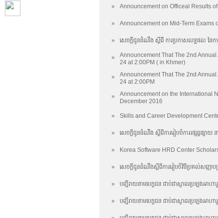
»
Announcement on Officeal Results o
»
Announcement on Mid-Term Exams of 
»
សេចក្តីជូនដំណឹង ស្តីពី​ ការប្រកាសលទ្ធផល នៃការប
Announcement That The 2nd Annual
»
24 at 2:00PM ( in Khmer)
Announcement That The 2nd Annual
»
24 at 2:00PM
Announcement on the International 
»
December 2016
»
Skills and Career Development Cent
»
សេចក្តីជូនដំណឹង ស្តីពីការរៀបចំការរផ្សព្វផ្សាយ 
»
Korea Software HRD Center Scholar
»
សេចក្តីជូនដំណឹងស្តីពីការរៀបចំវិធីប្រគល់សញ្ញាបត
»
បញ្ជីរាយនាមបេក្ខជន ជាប់ជាស្ថាពរប្រឡងអាហារ
»
បញ្ជីរាយនាមបេក្ខជន ជាប់ជាស្ថាពរប្រឡងអាហារូប
»
បញ្ជីរាយនាមបេក្ខជន ជាប់ជាស្ថាពរប្រឡងអាហារូប