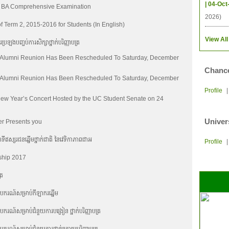
| 04-Oct
f BA Comprehensive Examination
2026)
Term 2, 2015-2016 for Students (In English)
View All
្រឡងបញ្ចប់ការសិក្សាថ្នាក់បរិញ្ញាបត្រ
 Alumni Reunion Has Been Rescheduled To Saturday, December
Chance
 Alumni Reunion Has Been Rescheduled To Saturday, December
Profile
New Year’s Concert Hosted by the UC Student Senate on 24
Univer
er Presents you
នាទីឥស្សរជនឆ្នើមថ្នាក់ជាតិ នៃវេទិកាភាពជាអ
Profile
ship 2017
្រ
ូបករណ៍សម្រាប់កីឡាករឆ្នើម
ករណ៍សម្រាប់ជំនួយការបង្រៀន ថ្នាក់បរិញ្ញាបត្រ
ករណ៍សម្រាប់ជំនួយការថ្នាក់ក្រោយបរិញ្ញាបត្រ