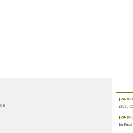
档案
联系我们
地图
源
学生
科研
校友
即将推出的项目
Upcom
| 24-30-
016
(2025-2
| 28-30-
for Fina