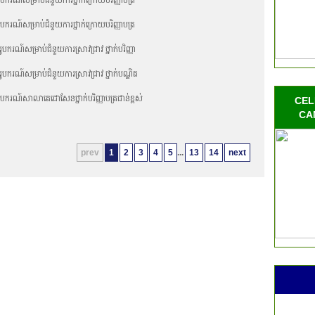
ករណ៍សម្រាប់ជំនួយការថ្នាក់ក្រោយបរិញ្ញាបត្រ
ករណ៍សម្រាប់ជំនួយការស្រាវជ្រាវ ថ្នាក់បរិញ្ញា
បករណ៍សម្រាប់ជំនួយការស្រាវជ្រាវ ថ្នាក់បណ្ឌិត
ូបករណ៍សាលាតេជោសែនថ្នាក់បរិញ្ញាបត្រជាន់ខ្ពស់
CEL
CA
prev
1
2
3
4
5
...
13
14
next