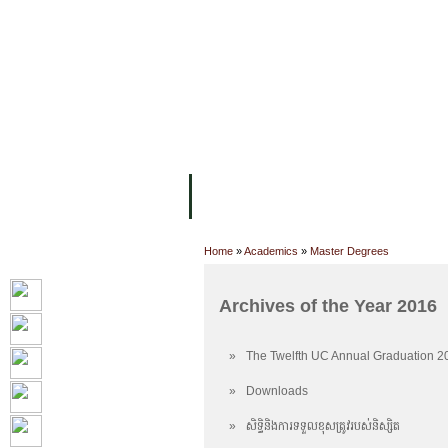
主页
设施
学术人员
工作
关于UC
院校框架
学术学位
资
Home
»
Academics
»
Master Degrees
Archives of the Year 2016
»
The Twelfth UC Annual Graduation 2
»
Downloads
»
សិទ្ធិនិងការទទួលខុសត្រូវរបស់និស្សិត