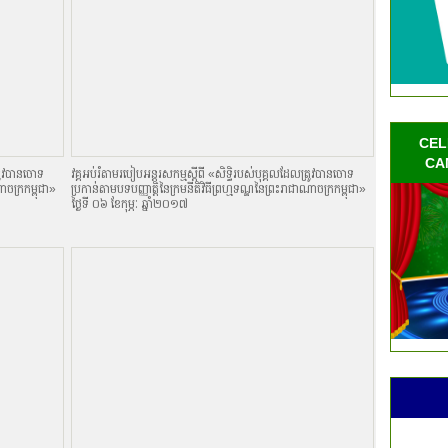
CEL
CA
្រូវបានចោទ
វគ្គអប់រំតាមរបៀបអន្តរសកម្មស្តីពី «សិទិ្ធរបស់បុគ្គលដែលត្រូវបានចោទ
ណាចក្រកម្ពុជា»
ប្រកាន់តាមបទបញ្ញាតិ្តនៃក្រមនីតិវិធីព្រហ្មទណ្ឌនៃព្រះរាជាណាចក្រកម្ពុជា»
ថ្ងៃទី ០៦ ខែកុម្ភៈ ឆ្នាំ២០១៧