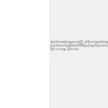
វគ្គអប់រំតាមរបៀបអន្តរសកម្មស្តីពី «សិទិ្ធរបស់បុគ្គលដែលត
ប្រកាន់តាមបទបញ្ញាតិ្តនៃក្រមនីតិវិធីព្រហ្មទណ្ឌនៃព្រះរាជា
ថ្ងៃទី ០៦ ខែកុម្ភៈ ឆ្នាំ២០១៧