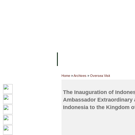
主页
设施
学术人员
工作
关于UC
院校框架
学术学位
资
Home
»
Archives
»
Oversea Visit
The Inauguration of Indone
Ambassador Extraordinary a
Indonesia to the Kingdom o