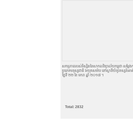
សកម្មភាពរបស់និស្សិតនៃសាកលវិទ្យាល័យកម្ពុជា សម្ដែងកា
ប្រភេទមនុស្សជាតិ ៦យុគសម័យ នៅស្ថានីយ៍ទូរទស្សន៍អាស៊ី
ថ្ងៃទី ២២ ខែ មករា ឆ្នាំ ២០១៧ ។
Total: 2832