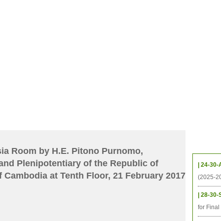
档案
联系我们
地图
源
学生
科研
校友
即将推出的项目
Upcom
sia Room by H.E. Pitono Purnomo,
nd Plenipotentiary of the Republic of
| 24-30-
f Cambodia at Tenth Floor, 21 February 2017
(2025-2
| 28-30-
for Fina