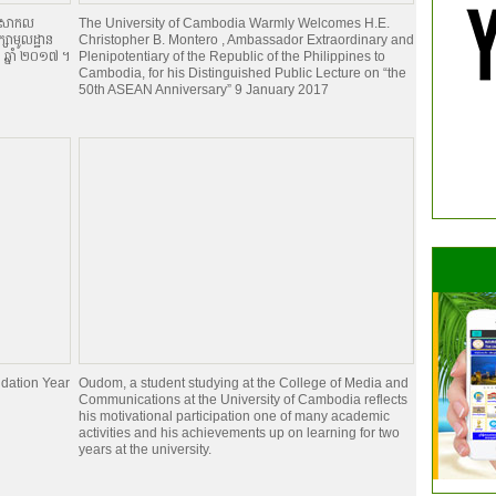
ានៅសាកល
The University of Cambodia Warmly Welcomes H.E.
ក្សាមូលដ្ឋាន
Christopher B. Montero , Ambassador Extraordinary and
ា ឆ្នាំ ២០១៧ ។
Plenipotentiary of the Republic of the Philippines to
Cambodia, for his Distinguished Public Lecture on “the
50th ASEAN Anniversary” 9 January 2017
dation Year
Oudom, a student studying at the College of Media and
Communications at the University of Cambodia reflects
his motivational participation one of many academic
activities and his achievements up on learning for two
years at the university.