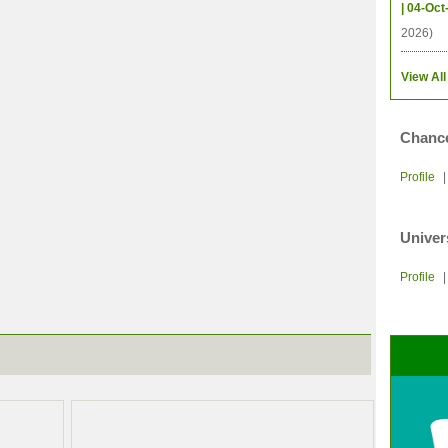
| 04-Oct
2026)
View All
Chance
Profile
Univer
Profile