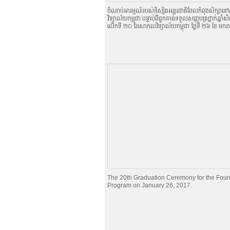
ចំណាប់អារម្មណ៍របស់និស្សិតអន្តរជាតិដែលកំពុងសិក្ស
វិទ្យាល័យកម្ពុជា បន្ទាប់ពីពួកគាត់ទទួលសញ្ញបត្រថ្នាក់ឆ្នាំសិ
លើកទី ២០ នៃសាកលវិទ្យាល័យកម្ពុជា ថ្ងៃទី ២៦ ខែ មករ
The 20th Graduation Ceremony for the Foun
Program on January 26, 2017.