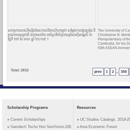
សកម្មភាពរបស់និស្សិតនៃសាកលវិទ្យាល័យកម្ពុជា សម្ដែងការបង្ហាញម៉ូត ពី
The University of 
ប្រភេទមនុស្សជាតិ ៦យុគសម័យ នៅស្ថានីយ៍ទូរទស្សន៍អាស៊ីអាគ្នេយ៍ នា
Christopher B. Mont
ថ្ងៃទី ២២ ខែ មករា ឆ្នាំ ២០១៧ ។
Plenipotentiary of th
Cambodia, for his Di
50th ASEAN Anniver
Total: 2832
prev
1
2
...
350
Scholarship Programs
Resources
»
Current Scholarships
»
UC Studies Catalogs, 2019-2
»
Samdech Techo Hun SenVision-100
»
Asia Economic Forum