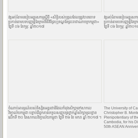
វគ្គអប់រំតាមរបៀបអន្តរសកម្មស្តីពី «សិទិ្ធរបស់បុគ្គលដែលត្រូវបានចោទ
វគ្គអប់រំតាមរបៀបអន្តរសកម្
ប្រកាន់តាមបទបញ្ញាតិ្តនៃក្រមនីតិវិធីព្រហ្មទណ្ឌនៃព្រះរាជាណាចក្រកម្ពុជា»
ប្រកាន់តាមបទបញ្ញាតិ្តនៃក្
ថ្ងៃទី ០៦ ខែកុម្ភៈ ឆ្នាំ២០១៧
ថ្ងៃទី ០៦ ខែកុម្ភៈ ឆ្នាំ២០
ចំណាប់អារម្មណ៍របស់និស្សិតអន្តរជាតិដែលកំពុងសិក្សានៅសាកល
The University of 
វិទ្យាល័យកម្ពុជា បន្ទាប់ពីពួកគាត់ទទួលសញ្ញបត្រថ្នាក់ឆ្នាំសិក្សាមូលដ្ឋាន
Christopher B. Mont
លើកទី ២០ នៃសាកលវិទ្យាល័យកម្ពុជា ថ្ងៃទី ២៦ ខែ មករា ឆ្នាំ ២០១៧ ។
Plenipotentiary of th
Cambodia, for his Di
50th ASEAN Anniver