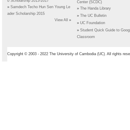
0 Scholarship 2013-2017
Center (SCDC)
»
Samdech Techo Hun Sen Young Le
»
The Handa Library
ader Scholarship 2015
»
The UC Bulletin
View All
»
»
UC Foundation
»
Student Quick Guide to Goog
Classroom
Copyright © 2003 - 2022 The University of Cambodia (UC). All rights rese