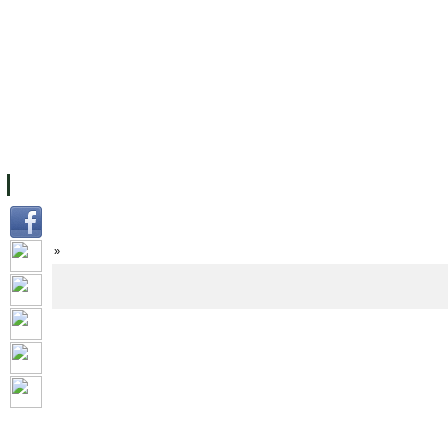
主页
设施
学术人员
工作
档案
联系我们
地
关于UC
院校框架
学术学位
资源
学生
科研
校友
Home
»