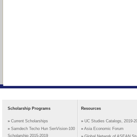
Scholarship Programs
Resources
»
Current Scholarships
»
UC Studies Catalogs, 2019-2
»
Samdech Techo Hun SenVision-100
»
Asia Economic Forum
Scholarship 2015-2019
»
Global Network of ASEAN St