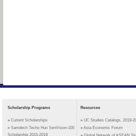
Scholarship Programs
Resources
»
Current Scholarships
»
UC Studies Catalogs, 2019-2
»
Samdech Techo Hun SenVision-100
»
Asia Economic Forum
Scholarship 2015-2019
»
Global Network of ASEAN St