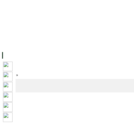
主页
设施
学术人员
工作
档案
联系我们
地
关于UC
院校框架
学术学位
资源
学生
科研
校友
Home
»