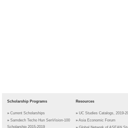
Scholarship Programs
Resources
»
Current Scholarships
»
UC Studies Catalogs, 2019-2
»
Samdech Techo Hun SenVision-100
»
Asia Economic Forum
Scholarship 2015-2019
»
Global Network of ASEAN St