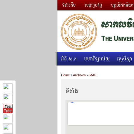
ទំព័រដើម
សម្ភាររូបវន្ត
បុគ្គលិកការិយ
អំពី ស.ក
មហាវិទ្យាល័យ
វគ្គសិក្សា
Home
»
Archives
»
MAP
ទីតាំង