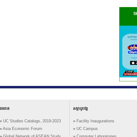
S
ធនធាន
សម្ភាររូបវន្ត
»
UC Studies Catalogs, 2019-2023
»
Facility Inaugurations
»
Asia Economic Forum
»
UC Campus
»
Global Network of ASEAN Study
»
Computer Laboratories