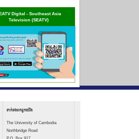
EATV Digital - Southeast Asia
Television (SEATV)
ទាក់ទង​មក​ពួក​យើង
The University of Cambodia
Northbridge Road
P.O. Box 917