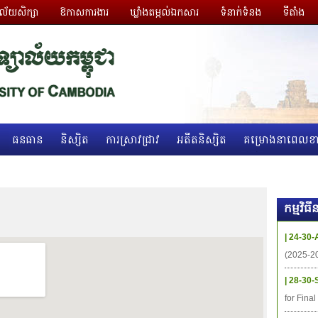
ាល័យសិក្សា
ឱកាសការងារ
ឃ្លាំងតម្កល់ឯកសារ
ទំនាក់ទំនង
ទីតាំង
ធនធាន
និស្សិត
ការស្រាវជ្រាវ
អតីតនិស្សិត
គម្រោងនាពេលខា
កម្មវិ
| 24-30-
(2025-2
| 28-30-
for Fina