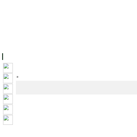
主页
设施
学术人员
工作
档案
联系我们
地
关于UC
院校框架
学术学位
资源
学生
科研
校友
Home
»