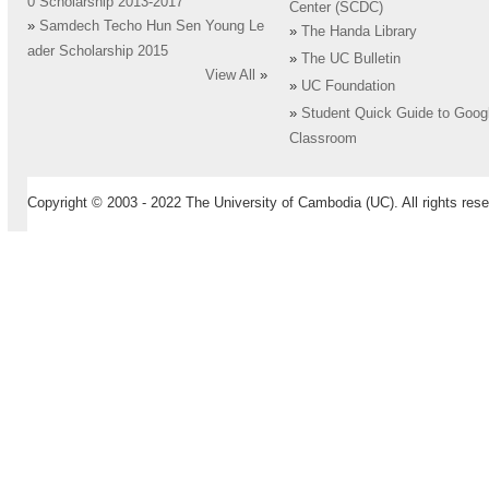
0 Scholarship 2013-2017
Center (SCDC)
»
Samdech Techo Hun Sen Young Le
»
The Handa Library
ader Scholarship 2015
»
The UC Bulletin
View All
»
»
UC Foundation
»
Student Quick Guide to Goog
Classroom
Copyright © 2003 - 2022 The University of Cambodia (UC). All rights rese