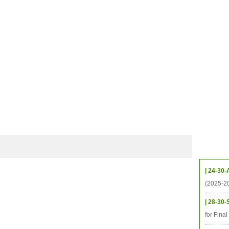
ាល័យសិក្សា
ឱកាសការងារ
ឃ្លាំងតម្កល់ឯកសារ
ទំនាក់ទំនង
ទីតាំង
ធនធាន
និស្សិត
ការស្រាវជ្រាវ
អតីតនិស្សិត
គម្រោងនាពេលខា
កម្មវិ
| 24-30-
(2025-2
| 28-30-
for Fina