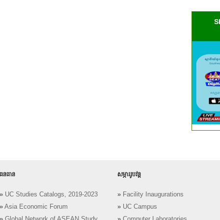
S
ធនធាន
សម្ភាររូបវន្ត
»
UC Studies Catalogs, 2019-2023
»
Facility Inaugurations
»
Asia Economic Forum
»
UC Campus
»
Global Network of ASEAN Study
»
Computer Laboratories