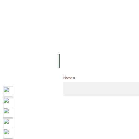
ទំព័រដើម
សម្ភាររូបវន្ត
បុគ្គលិកការិយ
អំពី ស.ក
មហាវិទ្យាល័យ
វគ្គសិក្សា
Home
»