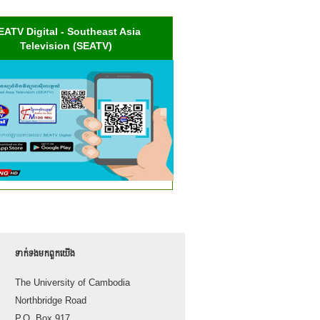
EATV Digital - Southeast Asia
Television (SEATV)
ទាក់ទង​មក​ពួក​យើង
The University of Cambodia
Northbridge Road
P.O. Box 917