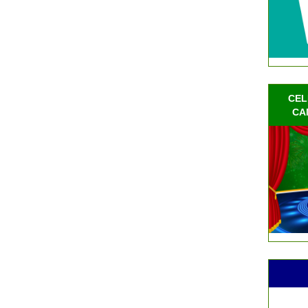
CEL
CA