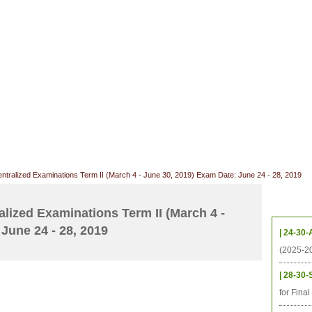
ាល័យសិក្សា
ឱកាសការងារ
ឃ្លាំងតម្កល់ឯកសារ
ទំនាក់ទំនង
ទីតាំង
ធនធាន
និស្សិត
ការស្រាវជ្រាវ
អតីតនិស្សិត
គម្រោងនាពេលខា
ntralized Examinations Term II (March 4 - June 30, 2019) Exam Date: June 24 - 28, 2019
កម្មវិ
lized Examinations Term II (March 4 -
June 24 - 28, 2019
| 24-30-
(2025-2
| 28-30-
for Fina