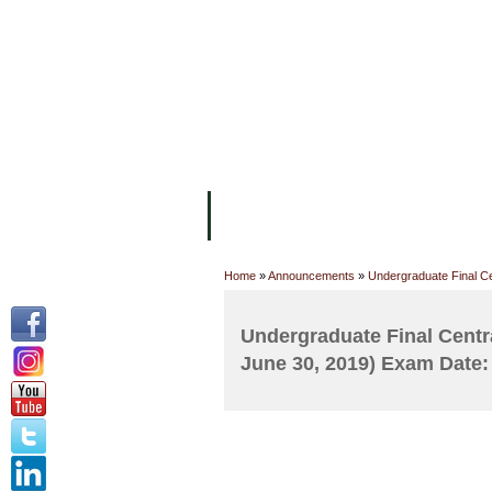
ទំព័រដើម
សម្ភាររូបវន្ត
បុគ្គលិកការិយ
អំពី ស.ក
មហាវិទ្យាល័យ
វគ្គសិក្សា
Home
»
Announcements
»
Undergraduate Final Ce
Undergraduate Final Centra
June 30, 2019) Exam Date: 