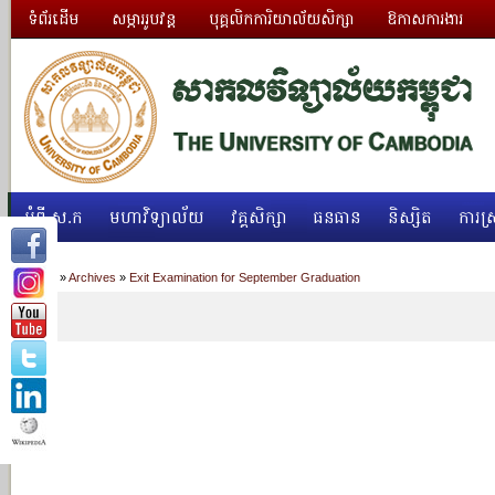
ទំព័រដើម
សម្ភាររូបវន្ត
បុគ្គលិកការិយាល័យសិក្សា
ឱកាសការងារ
អំពី ស.ក
មហាវិទ្យាល័យ
វគ្គសិក្សា
ធនធាន
និស្សិត
ការស្
Home
»
Archives
»
Exit Examination for September Graduation