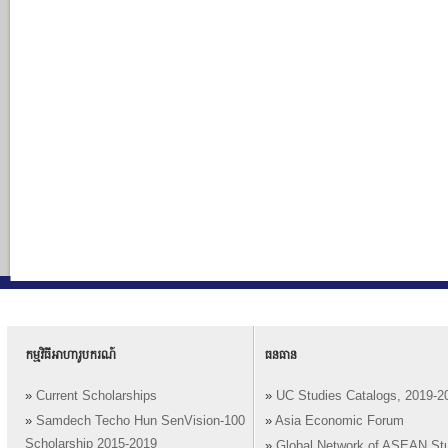
កម្មវិធីអាហារូបករណ៍
ធនធាន
»
Current Scholarships
»
UC Studies Catalogs, 2019-2
»
Samdech Techo Hun SenVision-100
»
Asia Economic Forum
Scholarship 2015-2019
»
Global Network of ASEAN St