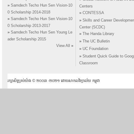
»
Samdech Techo Hun Sen Vision-10
Centers
0 Scholarship 2014-2018
»
CONTESSA
»
Samdech Techo Hun Sen Vision-10
»
Skills and Career Developme
0 Scholarship 2013-2017
Center (SCDC)
»
Samdech Techo Hun Sen Young Le
»
The Handa Library
ader Scholarship 2015
»
The UC Bulletin
View All
»
»
UC Foundation
»
Student Quick Guide to Goog
Classroom
រក្សាសិទ្ធគ្រប់យ៉ាង ​© ២០០៣ -២០២១ ដោយសាកលវិទ្យាល័យ កម្ពុជា