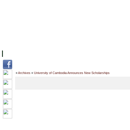
ទំព័រដើម
សម្ភាររូបវន្ត
បុគ្គលិកការិយាល័យសិក្សា
ឱកាសការងារ
អំពី ស.ក
មហាវិទ្យាល័យ
វគ្គសិក្សា
ធនធាន
និស្សិត
ការស្
Home
»
Archives
»
University of Cambodia Announces New Scholarships