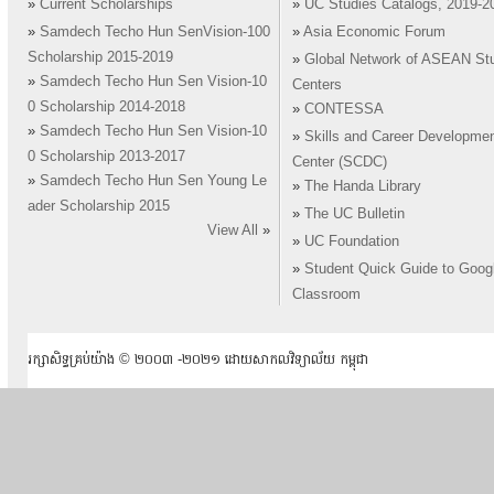
»
Current Scholarships
»
UC Studies Catalogs, 2019-2
»
Samdech Techo Hun SenVision-100
»
Asia Economic Forum
Scholarship 2015-2019
»
Global Network of ASEAN St
»
Samdech Techo Hun Sen Vision-10
Centers
0 Scholarship 2014-2018
»
CONTESSA
»
Samdech Techo Hun Sen Vision-10
»
Skills and Career Developme
0 Scholarship 2013-2017
Center (SCDC)
»
Samdech Techo Hun Sen Young Le
»
The Handa Library
ader Scholarship 2015
»
The UC Bulletin
View All
»
»
UC Foundation
»
Student Quick Guide to Goog
Classroom
រក្សាសិទ្ធគ្រប់យ៉ាង ​© ២០០៣ -២០២១ ដោយសាកលវិទ្យាល័យ កម្ពុជា