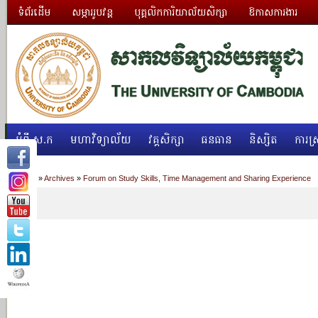
ទំព័រដើម
សម្ភាររូបវន្ត
បុគ្គលិកការិយាល័យសិក្សា
ឱកាសការងារ
អំពី ស.ក
មហាវិទ្យាល័យ
វគ្គសិក្សា
ធនធាន
និស្សិត
ការស្
Home
»
Archives
»
Forum on Study Skills, Time Management and Sharing Experience