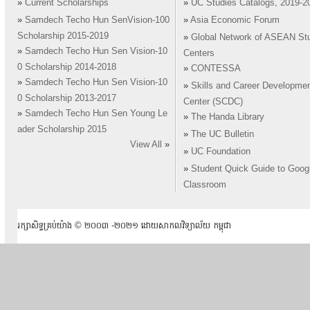
»
Current Scholarships
»
UC Studies Catalogs, 2019-2
»
Samdech Techo Hun SenVision-100
»
Asia Economic Forum
Scholarship 2015-2019
»
Global Network of ASEAN St
»
Samdech Techo Hun Sen Vision-10
Centers
0 Scholarship 2014-2018
»
CONTESSA
»
Samdech Techo Hun Sen Vision-10
»
Skills and Career Developme
0 Scholarship 2013-2017
Center (SCDC)
»
Samdech Techo Hun Sen Young Le
»
The Handa Library
ader Scholarship 2015
»
The UC Bulletin
View All
»
»
UC Foundation
»
Student Quick Guide to Goog
Classroom
រក្សាសិទ្ធគ្រប់យ៉ាង ​© ២០០៣ -២០២១ ដោយសាកលវិទ្យាល័យ កម្ពុជា