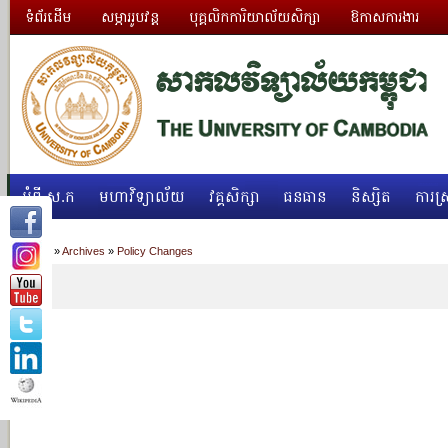
ទំព័រដើម
សម្ភាររូបវន្ត
បុគ្គលិកការិយាល័យសិក្សា
ឱកាសការងារ
អំពី ស.ក
មហាវិទ្យាល័យ
វគ្គសិក្សា
ធនធាន
និស្សិត
ការស្
Home
»
Archives
»
Policy Changes