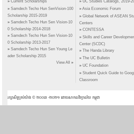
»
Current Scholarships
»
UC Studies Catalogs, 2019-2
»
Samdech Techo Hun SenVision-100
»
Asia Economic Forum
Scholarship 2015-2019
»
Global Network of ASEAN St
»
Samdech Techo Hun Sen Vision-10
Centers
0 Scholarship 2014-2018
»
CONTESSA
»
Samdech Techo Hun Sen Vision-10
»
Skills and Career Developme
0 Scholarship 2013-2017
Center (SCDC)
»
Samdech Techo Hun Sen Young Le
»
The Handa Library
ader Scholarship 2015
»
The UC Bulletin
View All
»
»
UC Foundation
»
Student Quick Guide to Goog
Classroom
រក្សាសិទ្ធគ្រប់យ៉ាង ​© ២០០៣ -២០២១ ដោយសាកលវិទ្យាល័យ កម្ពុជា