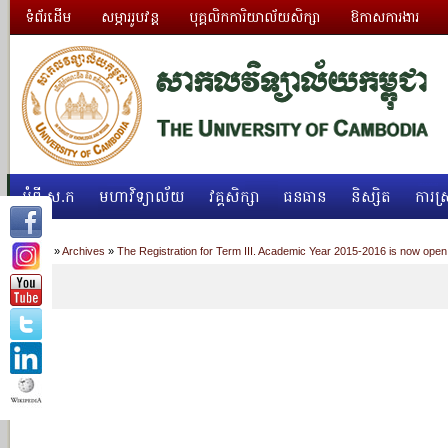
ទំព័រដើម
សម្ភាររូបវន្ត
បុគ្គលិកការិយាល័យសិក្សា
ឱកាសការងារ
អំពី ស.ក
មហាវិទ្យាល័យ
វគ្គសិក្សា
ធនធាន
និស្សិត
ការស្
Home
»
Archives
»
The Registration for Term III. Academic Year 2015-2016 is now open