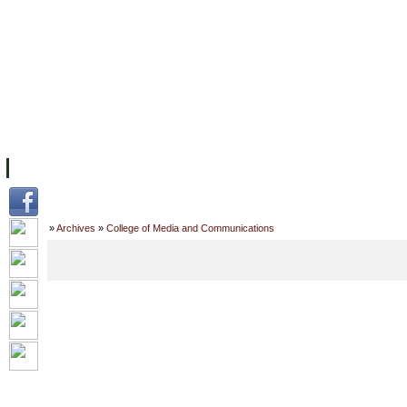
ទំព័រដើម
សម្ភាររូបវន្ត
បុគ្គលិកការិយាល័យសិក្សា
ឱកាសការងារ
អំពី ស.ក
មហាវិទ្យាល័យ
វគ្គសិក្សា
ធនធាន
និស្សិត
ការស្
Home
»
Archives
»
College of Media and Communications