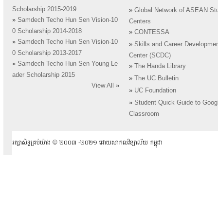
Scholarship 2015-2019
»
Global Network of ASEAN St
»
Samdech Techo Hun Sen Vision-10
Centers
0 Scholarship 2014-2018
»
CONTESSA
»
Samdech Techo Hun Sen Vision-10
»
Skills and Career Developme
0 Scholarship 2013-2017
Center (SCDC)
»
Samdech Techo Hun Sen Young Le
»
The Handa Library
ader Scholarship 2015
»
The UC Bulletin
View All
»
»
UC Foundation
»
Student Quick Guide to Goog
Classroom
រក្សាសិទ្ធគ្រប់យ៉ាង ​© ២០០៣ -២០២១ ដោយសាកលវិទ្យាល័យ កម្ពុជា