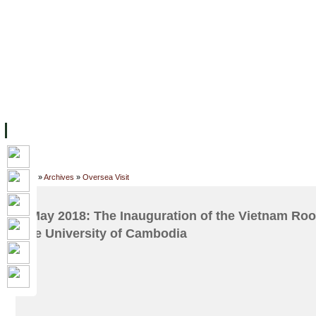
ទំព័រដើម
សម្ភាររូបវន្ត
បុគ្គលិកការិយាល័យសិក្សា
ឱកាសការងារ
អំពី ស.ក
មហាវិទ្យាល័យ
វគ្គសិក្សា
ធនធាន
និស្សិត
ការស្
Home
»
Archives
»
Oversea Visit
7 May 2018: The Inauguration of the Vietnam Room
The University of Cambodia