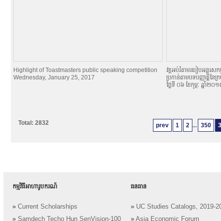
Highlight of Toastmasters public speaking competition
វគ្គអប់រំតាមរបៀបអន្តរសកម្
Wednesday, January 25, 2017
ប្រកាន់តាមបទបញ្ញាតិ្តនៃក្
ថ្ងៃទី ០៦ ខែកុម្ភៈ ឆ្នាំ២០
Total: 2832
prev
1
2
...
350
កម្មវិធីអាហារូបករណ៍
ធនធាន
»
Current Scholarships
»
UC Studies Catalogs, 2019-2
»
Samdech Techo Hun SenVision-100
»
Asia Economic Forum