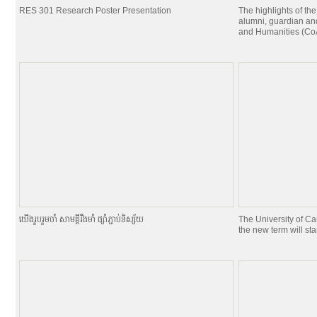
RES 301 Research Poster Presentation
The highlights of the
alumni, guardian and
and Humanities (CoA
យេីងរួបរួមចាំ សាមគ្គីរឹងមាំ ផ្សាំភ្ជាប់និស្ស័យ
The University of C
the new term will st