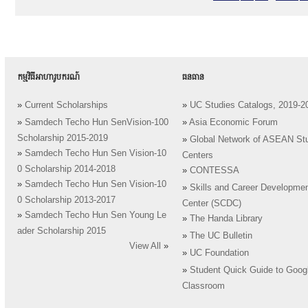
កម្មវិធីអាហារូបករណ៍
ធនធាន
»
Current Scholarships
»
UC Studies Catalogs, 2019-2
»
Samdech Techo Hun SenVision-100
»
Asia Economic Forum
Scholarship 2015-2019
»
Global Network of ASEAN St
»
Samdech Techo Hun Sen Vision-10
Centers
0 Scholarship 2014-2018
»
CONTESSA
»
Samdech Techo Hun Sen Vision-10
»
Skills and Career Developme
0 Scholarship 2013-2017
Center (SCDC)
»
Samdech Techo Hun Sen Young Le
»
The Handa Library
ader Scholarship 2015
»
The UC Bulletin
View All
»
»
UC Foundation
»
Student Quick Guide to Goog
Classroom