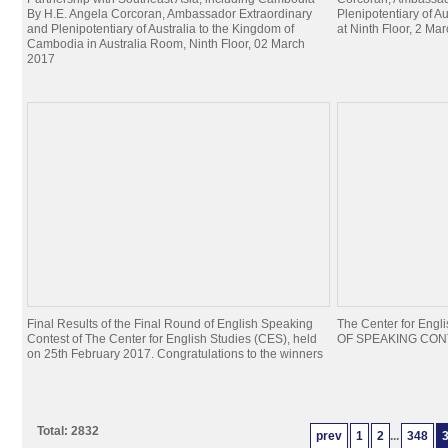
By H.E. Angela Corcoran, Ambassador Extraordinary
Plenipotentiary of A
and Plenipotentiary of Australia to the Kingdom of
at Ninth Floor, 2 Ma
Cambodia in Australia Room, Ninth Floor, 02 March
2017
Final Results of the Final Round of English Speaking
The Center for Eng
Contest of The Center for English Studies (CES), held
OF SPEAKING CONTE
on 25th February 2017. Congratulations to the winners
Total: 2832
prev
1
2
...
348