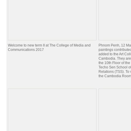
Welcome to new term II at The College of Media and
Phnom Penh, 12 Mar
Communications 2017
paintings contribut
added to the Art Coll
Cambodia. They are
the 10th Floor of th
Techo Sen School of
Relations (TSS). To 
the Cambodia Roo