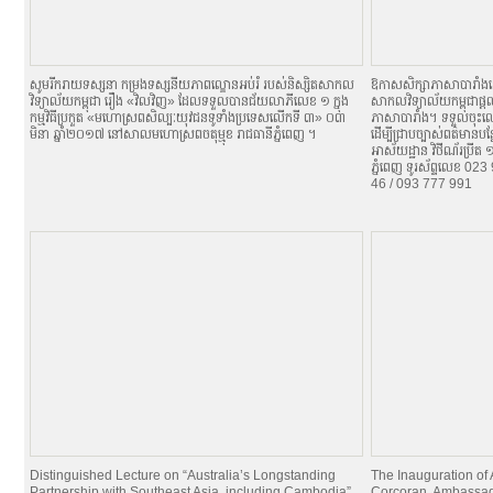
សូមរីករាយទស្សនា កម្រងទស្សនីយភាពល្ខោនអប់រំ របស់និស្សិតសាកល
ឱកាសសិក្សាភាសាបារាំង
វិទ្យាល័យកម្ពុជា រឿង «វិលវិញ» ដែលទទួលបានជ័យលាភីលេខ ១ ក្នុង
សាកលវិទ្យាល័យកម្ពុជាផ្តល
កម្មវិធីប្រកួត «មហោស្រពសិល្បៈយុវជនទូទាំងប្រទេសលើកទី ៣» ០៣
ភាសាបារាំង។ ទទួលចុះឈ្
មិនា ឆ្នាំ២០១៧ នៅសាលមហោស្រពចតុម្មុខ រាជធានីភ្នំពេញ ។
ដើម្បីជ្រាបច្បាស់ពត៌មានប
អាស័យដ្ឋាន វិថីណ័រប្រីត
ភ្នំពេញ ទូរស័ព្ទលេខ 0
46 / 093 777 991
Distinguished Lecture on “Australia’s Longstanding
The Inauguration of
Partnership with Southeast Asia, including Cambodia”
Corcoran, Ambassad