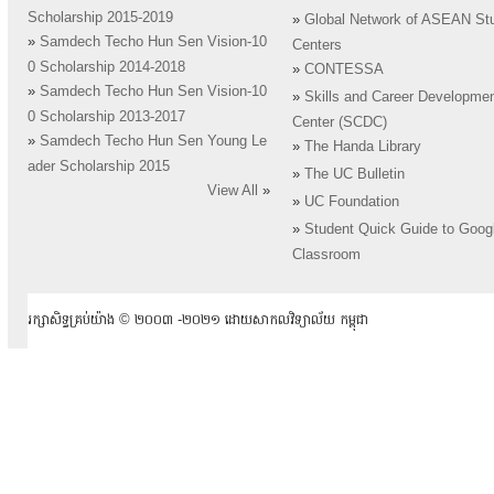
Scholarship 2015-2019
»
Global Network of ASEAN St
»
Samdech Techo Hun Sen Vision-10
Centers
0 Scholarship 2014-2018
»
CONTESSA
»
Samdech Techo Hun Sen Vision-10
»
Skills and Career Developme
0 Scholarship 2013-2017
Center (SCDC)
»
Samdech Techo Hun Sen Young Le
»
The Handa Library
ader Scholarship 2015
»
The UC Bulletin
View All
»
»
UC Foundation
»
Student Quick Guide to Goog
Classroom
រក្សាសិទ្ធគ្រប់យ៉ាង ​© ២០០៣ -២០២១ ដោយសាកលវិទ្យាល័យ កម្ពុជា