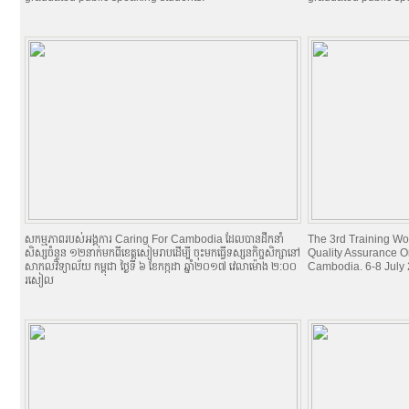
សកម្មភាពរបស់អង្គការ Caring For Cambodia ដែលបានដឹកនាំ
The 3rd Training Wo
សិស្សចំនួន ១២នាក់មកពីខេត្តសៀមរាបដើម្បី ចុះមកធ្វើទស្សនកិច្ចសិក្សានៅ
Quality Assurance O
សាកលវិទ្យាល័យ កម្ពុជា ថ្ងៃទី ៦ ខែកក្កដា ឆ្នាំ២០១៧ វេលាម៉ោង ២:០០
Cambodia. 6-8 July
រសៀល