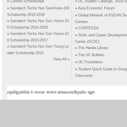
»
Current Scholarships
»
UC Studies Catalogs, 2019-2
»
Samdech Techo Hun SenVision-100
»
Asia Economic Forum
Scholarship 2015-2019
»
Global Network of ASEAN St
»
Samdech Techo Hun Sen Vision-10
Centers
0 Scholarship 2014-2018
»
CONTESSA
»
Samdech Techo Hun Sen Vision-10
»
Skills and Career Developme
0 Scholarship 2013-2017
Center (SCDC)
»
Samdech Techo Hun Sen Young Le
»
The Handa Library
ader Scholarship 2015
»
The UC Bulletin
View All
»
»
UC Foundation
»
Student Quick Guide to Goog
Classroom
រក្សាសិទ្ធគ្រប់យ៉ាង ​© ២០០៣ -២០២១ ដោយសាកលវិទ្យាល័យ កម្ពុជា