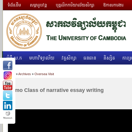
ទំព័រដើម
សម្ភាររូបវន្ត
បុគ្គលិកការិយាល័យសិក្សា
ឱកាសការងារ
អំពី ស.ក
មហាវិទ្យាល័យ
វគ្គសិក្សា
ធនធាន
និស្សិត
ការស្
Home
»
Archives
»
Oversea Visit
Demo Class of narrative essay writing