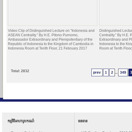
Video Clip of Distinguished Lecture on “Indonesia and
Distinguished Lect
ASEAN Centrality.” By H.E. Pitono Purnomo,
Centrality.” By H.E
Ambassador Extraordinary and Plenipotentiary of the
Extraordinary and Pl
Republic of Indonesia to the Kingdom of Cambodia in
Indonesia to the Ki
Indonesia Room at Tenth Floor, 21 February 2017
Room at Tenth Floor
Total: 2832
prev
1
2
...
349
កម្មវិធីអាហារូបករណ៍
ធនធាន