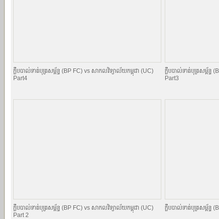
ក្លឹបបាល់ទាត់បុត្រសម្ព័​ន្ធ (BP FC) vs សាកលវិទ្យាល័យកម្ពុជា (UC)
ក្លឹបបាល់ទាត់បុត្រសម្ព័​
Part4
Part3
ក្លឹបបាល់ទាត់បុត្រសម្ព័​ន្ធ (BP FC) vs សាកលវិទ្យាល័យកម្ពុជា (UC)
ក្លឹបបាល់ទាត់បុត្រសម្ព័​
Part 2