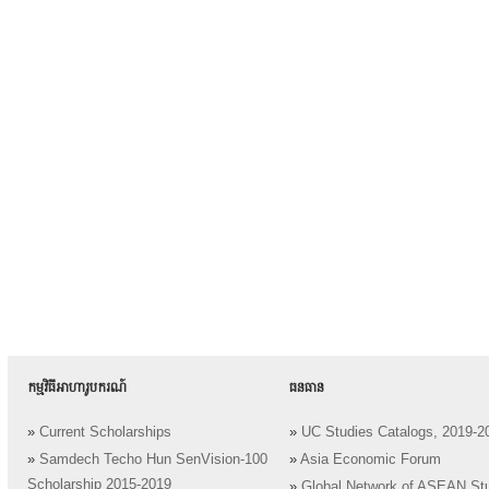
កម្មវិធីអាហារូបករណ៍
ធនធាន
»
Current Scholarships
»
UC Studies Catalogs, 2019-2
»
Samdech Techo Hun SenVision-100
»
Asia Economic Forum
Scholarship 2015-2019
»
Global Network of ASEAN St