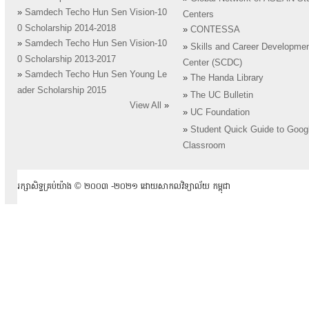
»
Samdech Techo Hun Sen Vision-10
Centers
0 Scholarship 2014-2018
»
CONTESSA
»
Samdech Techo Hun Sen Vision-10
»
Skills and Career Developme
0 Scholarship 2013-2017
Center (SCDC)
»
Samdech Techo Hun Sen Young Le
»
The Handa Library
ader Scholarship 2015
»
The UC Bulletin
View All
»
»
UC Foundation
»
Student Quick Guide to Goog
Classroom
រក្សាសិទ្ធគ្រប់យ៉ាង ​© ២០០៣ -២០២១ ដោយសាកលវិទ្យាល័យ កម្ពុជា