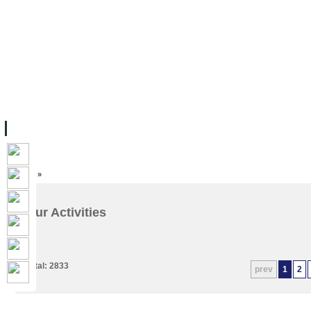
ទំព័រដើម
សម្ភាររូបវន្ត
បុគ្គលិកការិយាល័យសិក្សា
ឱកាសការងារ
អំពី ស.ក
មហាវិទ្យាល័យ
វគ្គសិក្សា
ធនធាន
និស្សិត
ការស្
Home
»
Our Activities
Total: 2833
prev
1
2