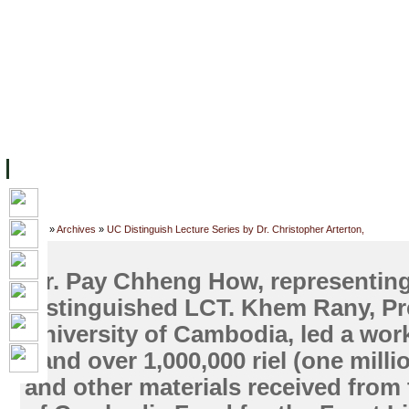
ទំព័រដើម
សម្ភាររូបវន្ត
បុគ្គលិកការិយាល័យសិក្សា
ឱកាសការងារ
អំពី ស.ក
មហាវិទ្យាល័យ
វគ្គសិក្សា
ធនធាន
និស្សិត
ការស្
Home
»
Archives
»
UC Distinguish Lecture Series by Dr. Christopher Arterton,
Mr. Pay Chheng How, representing
distinguished LCT. Khem Rany, Pre
University of Cambodia, led a wor
hand over 1,000,000 riel (one millio
and other materials received from 