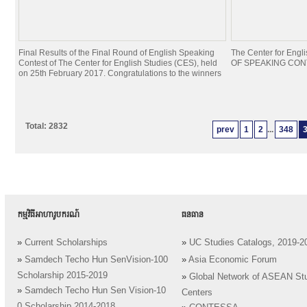
Final Results of the Final Round of English Speaking
The Center for Eng
Contest of The Center for English Studies (CES), held
OF SPEAKING CONTE
on 25th February 2017. Congratulations to the winners
Total: 2832
prev
1
2
...
348
កម្មវិធីអាហារូបករណ៍
ធនធាន
»
Current Scholarships
»
UC Studies Catalogs, 2019-2
»
Samdech Techo Hun SenVision-100
»
Asia Economic Forum
Scholarship 2015-2019
»
Global Network of ASEAN St
»
Samdech Techo Hun Sen Vision-10
Centers
0 Scholarship 2014-2018