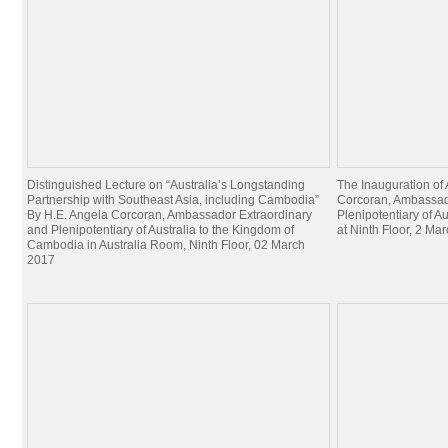
Distinguished Lecture on “Australia’s Longstanding
The Inauguration of
Partnership with Southeast Asia, including Cambodia”
Corcoran, Ambassad
By H.E. Angela Corcoran, Ambassador Extraordinary
Plenipotentiary of A
and Plenipotentiary of Australia to the Kingdom of
at Ninth Floor, 2 Ma
Cambodia in Australia Room, Ninth Floor, 02 March
2017