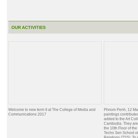
OUR ACTIVITIES
Welcome to new term II at The College of Media and
Phnom Penh, 12 Mar
Communications 2017
paintings contribut
added to the Art Coll
Cambodia. They are
the 10th Floor of th
Techo Sen School of
Relations (TSS). To 