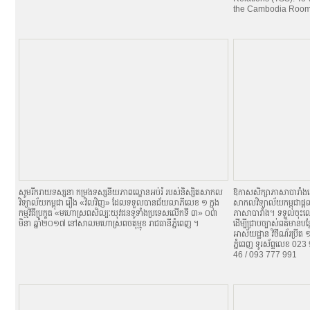
the Cambodia Roo
សូមរីករាយទស្សនា កម្រងទស្សនីយភាពល្ខោនអប់រំ របស់និស្សិតសាកល
ឱកាសសិក្សាភាសាបារាំង
វិទ្យាល័យកម្ពុជា រឿង «វិលវិញ» ដែលទទួលបានជ័យលាភីលេខ ១ ក្នុង
សាកលវិទ្យាល័យកម្ពុជាផ្តល
កម្មវិធីប្រកួត «មហោស្រពសិល្បៈយុវជនទូទាំងប្រទេសលើកទី ៣» ០៣
ភាសាបារាំង។ ទទួលចុះឈ្
មិនា ឆ្នាំ២០១៧ នៅសាលមហោស្រពចតុម្មុខ រាជធានីភ្នំពេញ ។
ដើម្បីជ្រាបច្បាស់ពត៌មានប
អាស័យដ្ឋាន វិថីណ័រប្រីត
ភ្នំពេញ ទូរស័ព្ទលេខ 0
46 / 093 777 991