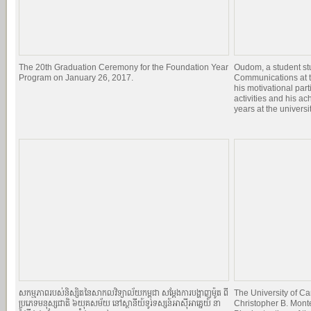
The 20th Graduation Ceremony for the Foundation Year
Oudom, a student st
Program on January 26, 2017.
Communications at t
his motivational par
activities and his a
years at the universit
សកម្មភាពរបស់និស្សិតនៃសាកលវិទ្យាល័យកម្ពុជា សម្ដែងការបង្ហាញម៉ូត ពី
The University of 
ប្រភេទមនុស្សជាតិ ៦យុគសម័យ នៅស្ថានីយ៍ទូរទស្សន៍អាស៊ីអាគ្នេយ៍ នា
Christopher B. Mont