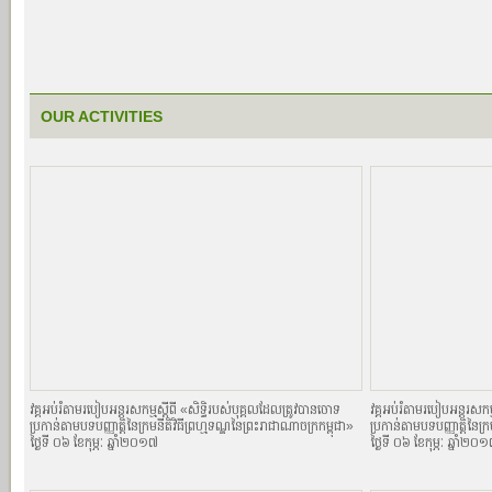
OUR ACTIVITIES
វគ្គអប់រំតាមរបៀបអន្តរសកម្មស្តីពី «សិទិ្ធរបស់បុគ្គលដែលត្រូវបានចោទ
វគ្គអប់រំតាមរបៀបអន្តរសកម្
ប្រកាន់តាមបទបញ្ញាតិ្តនៃក្រមនីតិវិធីព្រហ្មទណ្ឌនៃព្រះរាជាណាចក្រកម្ពុជា»
ប្រកាន់តាមបទបញ្ញាតិ្តនៃក្
ថ្ងៃទី ០៦ ខែកុម្ភៈ ឆ្នាំ២០១៧
ថ្ងៃទី ០៦ ខែកុម្ភៈ ឆ្នាំ២០