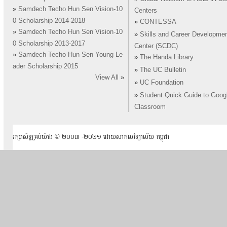
»
Samdech Techo Hun Sen Vision-10
Centers
0 Scholarship 2014-2018
»
CONTESSA
»
Samdech Techo Hun Sen Vision-10
»
Skills and Career Developme
0 Scholarship 2013-2017
Center (SCDC)
»
Samdech Techo Hun Sen Young Le
»
The Handa Library
ader Scholarship 2015
»
The UC Bulletin
View All
»
»
UC Foundation
»
Student Quick Guide to Goog
Classroom
រក្សាសិទ្ធគ្រប់យ៉ាង ​© ២០០៣ -២០២១ ដោយសាកលវិទ្យាល័យ កម្ពុជា