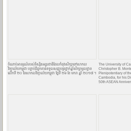
ចំណាប់អារម្មណ៍របស់និស្សិតអន្តរជាតិដែលកំពុងសិក្សានៅសាកល
The University of 
វិទ្យាល័យកម្ពុជា បន្ទាប់ពីពួកគាត់ទទួលសញ្ញបត្រថ្នាក់ឆ្នាំសិក្សាមូលដ្ឋាន
Christopher B. Mont
លើកទី ២០ នៃសាកលវិទ្យាល័យកម្ពុជា ថ្ងៃទី ២៦ ខែ មករា ឆ្នាំ ២០១៧ ។
Plenipotentiary of th
Cambodia, for his Di
50th ASEAN Anniver