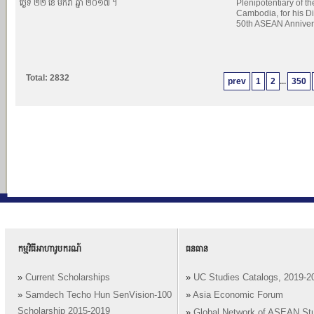
ថ្ងៃទី ២២ ខែ មករា ឆ្នាំ ២០១៧ ។
Plenipotentiary of th
Cambodia, for his Di
50th ASEAN Anniver
Total: 2832
prev
1
2
...
350
កម្មវិធីអាហារូបករណ៍
ធនធាន
»
Current Scholarships
»
UC Studies Catalogs, 2019-2
»
Samdech Techo Hun SenVision-100
»
Asia Economic Forum
Scholarship 2015-2019
»
Global Network of ASEAN St