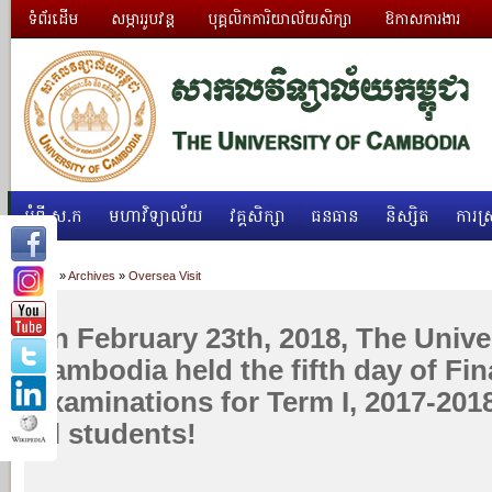
ទំព័រដើម
សម្ភាររូបវន្ត
បុគ្គលិកការិយាល័យសិក្សា
ឱកាសការងារ
អំពី ស.ក
មហាវិទ្យាល័យ
វគ្គសិក្សា
ធនធាន
និស្សិត
ការស្
Home
»
Archives
»
Oversea Visit
On February 23th, 2018, The Univer
Cambodia held the fifth day of Fin
Examinations for Term I, 2017-201
all students!