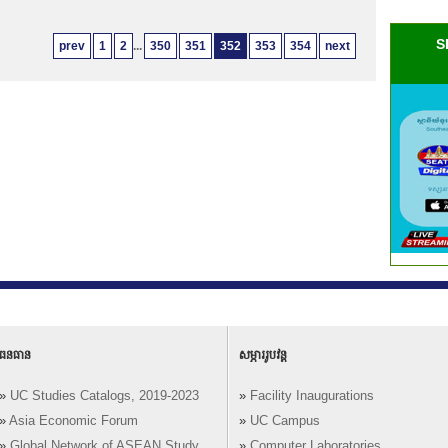
S
prev
1
2
...
350
351
352
353
354
next
ធនធាន
សម្ភាររូបវន្ត
»
UC Studies Catalogs, 2019-2023
»
Facility Inaugurations
»
Asia Economic Forum
»
UC Campus
»
Global Network of ASEAN Study
»
Computer Laboratories