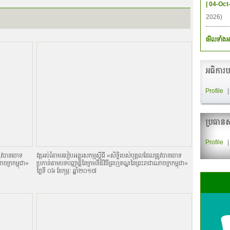
| 04-Oct
2026)
មើលទាំងអ
អធិការប
Profile
ប្រធានស
Profile
្រូវបានចោទ
វគ្គអប់រំតាមរបៀបអន្តរសកម្មស្តីពី «សិទិ្ធរបស់បុគ្គលដែលត្រូវបានចោទ
ណាចក្រកម្ពុជា»
ប្រកាន់តាមបទបញ្ញាតិ្តនៃក្រមនីតិវិធីព្រហ្មទណ្ឌនៃព្រះរាជាណាចក្រកម្ពុជា»
ថ្ងៃទី ០៦ ខែកុម្ភៈ ឆ្នាំ២០១៧