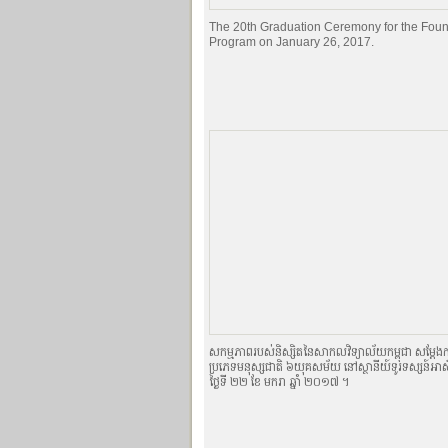
The 20th Graduation Ceremony for the Foun
Program on January 26, 2017.
សកម្មភាពរបស់និស្សិតនៃសាកលវិទ្យាល័យកម្ពុជា សម្ដែងកា
ប្រភេទមនុស្សជាតិ ៦យុគសម័យ នៅស្ថានីយ៍ទូរទស្សន៍អាស៊ី
ថ្ងៃទី ២២ ខែ មករា ឆ្នាំ ២០១៧ ។