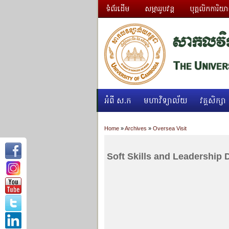
ទំព័រដើម
សម្ភាររូបវន្ត
បុគ្គលិកការិយ
អំពី ស.ក
មហាវិទ្យាល័យ
វគ្គសិក្សា
Home
»
Archives
»
Oversea Visit
Soft Skills and Leadership