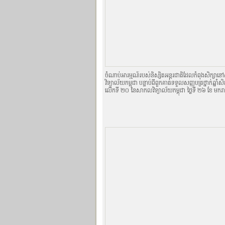
ចំណាប់អារម្មណ៍របស់និស្សិតអន្តរជាតិដែលកំពុងសិក្ស
វិទ្យាល័យកម្ពុជា បន្ទាប់ពីពួកគាត់ទទួលសញ្ញបត្រថ្នាក់ឆ្នាំសិ
លើកទី ២០ នៃសាកលវិទ្យាល័យកម្ពុជា ថ្ងៃទី ២៦ ខែ មករ