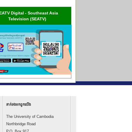
EATV Digital - Southeast Asia
Television (SEATV)
ទាក់ទង​មក​ពួក​យើង
The University of Cambodia
Northbridge Road
P.O. Box 917