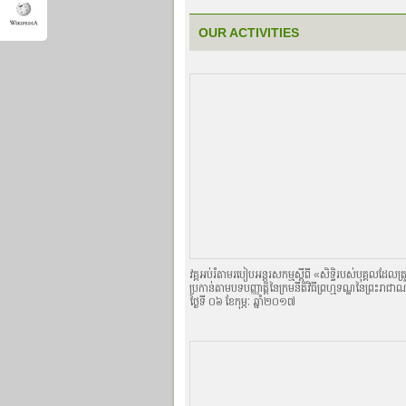
OUR ACTIVITIES
វគ្គអប់រំតាមរបៀបអន្តរសកម្មស្តីពី «សិទិ្ធរបស់បុគ្គលដែលត
ប្រកាន់តាមបទបញ្ញាតិ្តនៃក្រមនីតិវិធីព្រហ្មទណ្ឌនៃព្រះរាជា
ថ្ងៃទី ០៦ ខែកុម្ភៈ ឆ្នាំ២០១៧