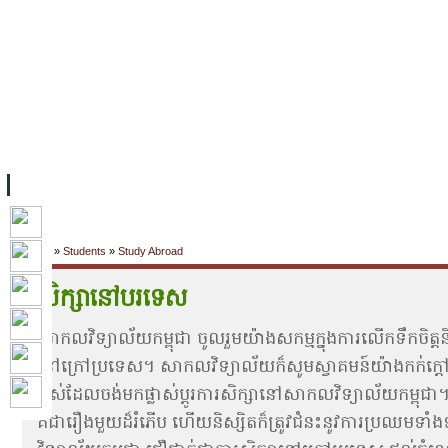
ទំព័រដើម
សម្ភាររូបវន្ត
បុគ្គលិកការិយាល័យសិក្សា
ឱកាសការងារ
អំពី ស.ក
មហាវិទ្យាល័យ
វគ្គសិក្សា
ធនធាន
និស្សិត
ការស្
Home
»
Students
»
Study Abroad
សិក្សា​នៅ​បរទេស
សាកលវិទ្យាល័យកម្ពុជា ចូលរួមយ៉ាងសកម្មក្នុងការលើកទឹកចិត្តនិស
នៅក្រៅ​ប្រទេស។ សាកលវិទ្យាល័យ​ក៏សូមស្វាគមន៍យ៉ាងកក់ក្តៅ
អស់​ដែលចង់មកផ្លាស់ប្តូរការសិក្សា​នៅសាកលវិទ្យាល័យកម្ពុជា។
គឺជារឿងមួយដ៏រំភើប ហើយនិស្សិតក៏ត្រូវជំនះនូវការប្រឈម​