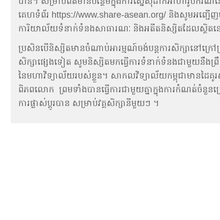
បាន។ សម្រាប់ព័ត៌មានបន្ថែមក្នុងការ​ស្នើសុំដាក់អាហា​រូប​ករណ៍
គេហទំព័រ
https://www.share-asean.org/
និង​សូម​អញ្ជើញ​
ការិយាល័យទំនាក់ទំនងសាធារណៈ និង​អតីត​និស្សិតដែល​ស្ថិត​ន
ប្រសិនបើនិស្សិត​​មានចំណាប់អារម្មណ៍ចង់បន្តការសិក្សា​នៅ​ក្រៅ​ប
សិក្សាផ្សេងទៀត សូមនិស្សិតមកធ្វើការទំនាក់ទំនង​ជា​មួយ​នឹង​ព្រឹទ្ធប
នៃមហាវិទ្យាល័យរបស់ខ្លួន។ សាកលវិទ្យាល័យកម្ពុជាមានដៃគូរស
ពិភពលោក ព្រមទាំងបានធ្វើការជាមួយគ្នាក្នុងការកំណត់ចំនួនក្រេឌ
ការផ្លាស់ប្តូរបាន​ សម្រាប់វគ្គសិក្សានីមួយៗ ។