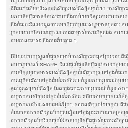
វិទ្យាល័យកម្ពុជា ជឿជាក់ថាការសិក្សានៅក្រៅប្រទេស ផ្តល់​ចំណេ
ជីវិតទៅលើបទពិសោធន៍សិក្សារបស់និស្សិតម្នាក់ៗ។​ ការសិក្សានៅ​
អោយ​និស្សិត​មាន​ឱកាសងាយនឹង​​​ចាប់យកទីផ្សារការងារ​ប
និងចំណេះដែល​ទទួល​​បា​ន​មកពីក្រៅប្រទេស រួមមាន​ដូចជាៈ ការអត់
ប្រកប​ដោយ​វិចារណញ្ញាណ ភាពជាម្ចាស់ការ​លើ​ខ្លួនឯង ការយល
តាម​កាលៈទេសៈ និង​ភាពវ័យឆ្លាត ។
វិធីដែលងាយស្រួលបំផុតសម្រាប់ការសិក្សានៅក្រៅប្រទេស គឺធ្វើតា
អាហារូបករណ៍ SHARE ដែលផ្តល់ជូននិស្សិតនូវការឧបត្ថមពេញថ្លៃ
ការ​សិក្សាមួយឆមាសរបស់និស្សិតថ្នាក់បរិញ្ញាបត្រ នៅក្នុងចំណោ
បាន​ជ្រើសរើសនៅក្នុងតំបន់អាស៊ាន។ ចំនួនអាហារូបករណ៍​ប្រហែ
ផ្តល់ជូនសម្រាប់និស្សិត ដែលក្នុងនោះអាហារូបករណ៍ចំនួន ៤០០ កន្
សម្រាប់ការសិក្សានៅក្នុងតំបន់អាស៊ាន ហើយអាហារូបករណ៍​ចំន
សម្រាប់អាស៊ាន-សហគមន៍អឺរ៉ុប។ សាកលវិទ្យាល័យកម្ពុជា គឺជាសា
ចំណោមសាកល​វិទ្យាល័យ​បួនទៀតនៅក្នុង​ព្រះរាជាណា​ចក្រ​កម្ពុ
សាកលវិទ្យាល័យដែល​ផ្តល់ឱកាសឲ្យនិស្សិត​ផ្លាស់ប្តូរការសិក្