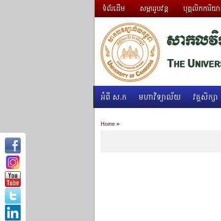
ទំព័រដើម
សម្ភាររូបវន្ត
បុគ្គលិកការិយ
អំពី ស.ក
មហាវិទ្យាល័យ
វគ្គសិក្សា
Home
»