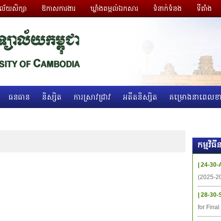
ាល័យសិក្សា
ឱកាសការងារ
ឃ្លាំងតម្កល់ឯកសារ
ទំនាក់ទំនង
ទីតាំង
ធនធាន
និស្សិត
ការស្រាវជ្រាវ
អតីតនិស្សិត
គម្រោងនាពេលខា
កម្មវិ
| 24-30-
(2025-2
| 28-30-
for Fina