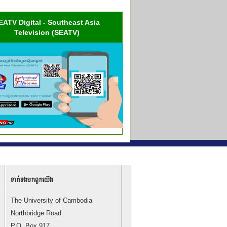
EATV Digital - Southeast Asia
Television (SEATV)
ទាក់ទង​មក​ពួក​យើង
The University of Cambodia
Northbridge Road
P.O. Box 917