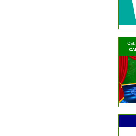
CEL
CA