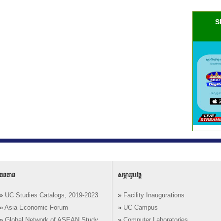
S
ធនធាន
សម្ភាររូបវន្ត
»
UC Studies Catalogs, 2019-2023
»
Facility Inaugurations
»
Asia Economic Forum
»
UC Campus
»
Global Network of ASEAN Study
»
Computer Laboratories