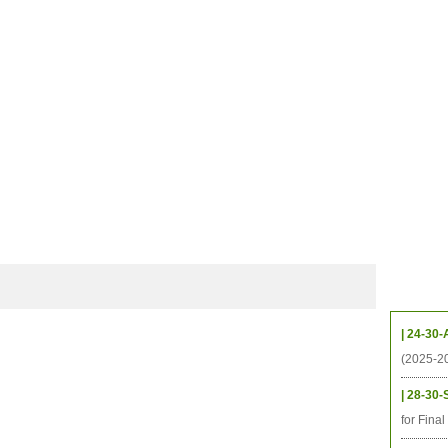
ាល័យសិក្សា
ឱកាសការងារ
ឃ្លាំងតម្កល់ឯកសារ
ទំនាក់ទំនង
ទីតាំង
ធនធាន
និស្សិត
ការស្រាវជ្រាវ
អតីតនិស្សិត
គម្រោងនាពេលខា
កម្មវិ
| 24-30-
(2025-2
| 28-30-
for Fina