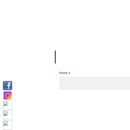
ទំព័រដើម
សម្ភាររូបវន្ត
បុគ្គលិកការិយ
អំពី ស.ក
មហាវិទ្យាល័យ
វគ្គសិក្សា
Home
»