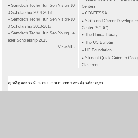
»
Samdech Techo Hun Sen Vision-10
Centers
0 Scholarship 2014-2018
»
CONTESSA
»
Samdech Techo Hun Sen Vision-10
»
Skills and Career Developme
0 Scholarship 2013-2017
Center (SCDC)
»
Samdech Techo Hun Sen Young Le
»
The Handa Library
ader Scholarship 2015
»
The UC Bulletin
View All
»
»
UC Foundation
»
Student Quick Guide to Goog
Classroom
រក្សាសិទ្ធគ្រប់យ៉ាង ​© ២០០៣ -២០២១ ដោយសាកលវិទ្យាល័យ កម្ពុជា