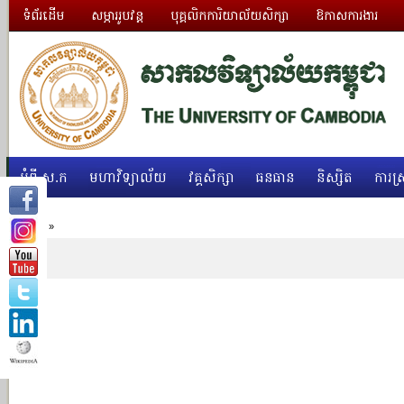
ទំព័រដើម
សម្ភាររូបវន្ត
បុគ្គលិកការិយាល័យសិក្សា
ឱកាសការងារ
អំពី ស.ក
មហាវិទ្យាល័យ
វគ្គសិក្សា
ធនធាន
និស្សិត
ការស្
Home
»