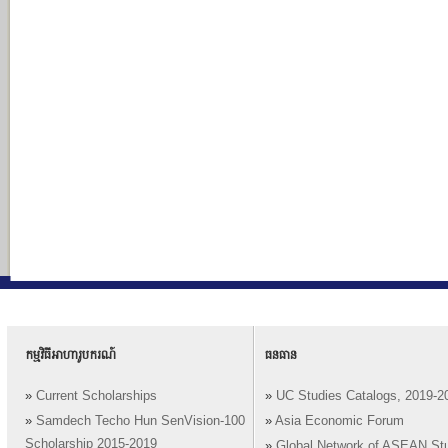
កម្មវិធីអាហារូបករណ៍
ធនធាន
»
Current Scholarships
»
UC Studies Catalogs, 2019-2
»
Samdech Techo Hun SenVision-100
»
Asia Economic Forum
Scholarship 2015-2019
»
Global Network of ASEAN St