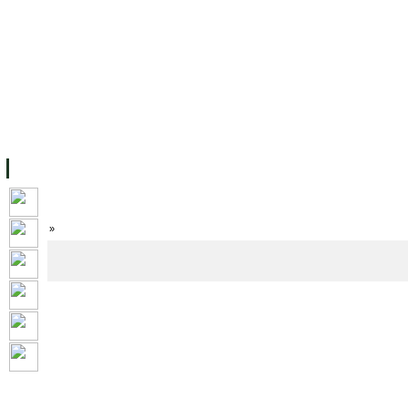
ទំព័រដើម
សម្ភាររូបវន្ត
បុគ្គលិកការិយាល័យសិក្សា
ឱកាសការងារ
អំពី ស.ក
មហាវិទ្យាល័យ
វគ្គសិក្សា
ធនធាន
និស្សិត
ការស្
Home
»