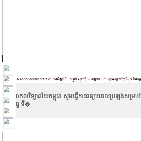
ទំព័រដើម
សម្ភាររូបវន្ត
បុគ្គលិកការិយាល័យសិក្សា
ឱកាសការងារ
អំពី ស.ក
មហាវិទ្យាល័យ
វគ្គសិក្សា
ធនធាន
និស្សិត
ការស្
Home
»
Announcements
»
សាកលវិទ្យាល័យកម្ពុជា សូមធ្វើការពន្យារពេលប្រឡងសម្រាប់ថ្ងៃស្អែក ដែលត្រ
សាកលវិទ្យាល័យកម្ពុជា សូមធ្វើការពន្យារពេលប្រឡងសម្រាប់ថ្ង
ច័ន្ទ ទី�