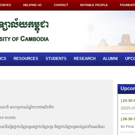
CHIVES
HELPING UC
CONTACT
NOTABLE PEOPLE
FOUNDAT
ICS
RESOURCES
STUDENTS
RESEARCH
ALUMNI
UPC
Upcom
| 24-30-
ណ្ណជ័យលាភី អាហារូបករណ៍ឆ្នាំ២០២២លើកទី២
(2025-2
្សា២០២១-២០២២
| 28-30-
for Fina
់និស្សិតថ្នាក់បរិញ្ញាបត្ររងថ្នាក់បរិញ្ញាបត្រ និងថ្នាក់បរិញ្ញាបត្រជាន់ខ្ពស់ទាំងអស់ដែល