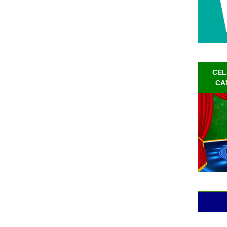
CEL
CA