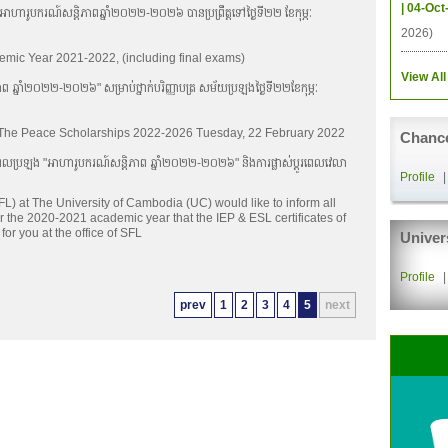
| 04-Oct
អាហារូបករណ៍សន្តិភាពឆ្នាំ២០២២-២០២៦ បានប្រព្រឹត្តទៅថ្ងៃទី២២ ខែកុម្ភៈ
2026)
demic Year 2021-2022, (including final exams)
View All
 ឆ្នាំ២០២២-២០២៦" សម្រាប់ថ្នាក់បរិញ្ញាបត្រ សម័យប្រឡងថ្ងៃទី២២ខែកុម្ភៈ
 The Peace Scholarships 2022-2026 Tuesday, 22 February 2022
Chance
នុងពេលប្រឡង "អាហារូបករណ៍សន្តិភាព ឆ្នាំ២០២២-២០២៦" និងការផ្លាស់ប្ដូរពេលវេលា
Profile
) at The University of Cambodia (UC) would like to inform all
 the 2020-2021 academic year that the IEP & ESL certificates of
or you at the office of SFL
Univer
Profile
prev
1
2
3
4
5
next