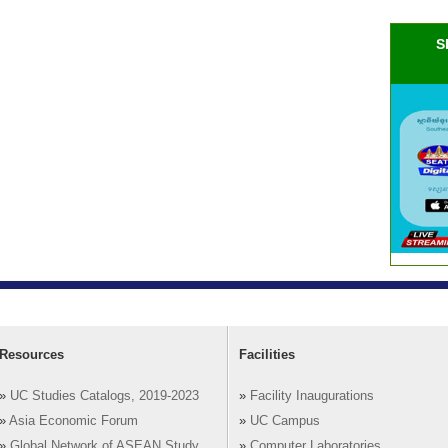
S
Resources
Facilities
»
UC Studies Catalogs, 2019-2023
»
Facility Inaugurations
»
Asia Economic Forum
»
UC Campus
»
Global Network of ASEAN Study
»
Computer Laboratories