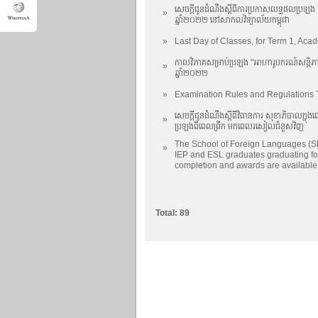
សេចក្ដីជូនដំណឹងស្ដីពីការប្រកាសលទ្ធផលប្រឡង 
»
ឆ្នាំ២០២២ នៅសាកលវិទ្យាល័យកម្ពុជា
»
Last Day of Classes, for Term 1, Aca
កាលវិភាគសម្រាប់ប្រឡង "អាហារូបករណ៍សន្តិភាព
»
ឆ្នាំ២០២២
»
Examination Rules and Regulations
សេចក្ដីជូនដំណឹងស្ដីពីវិធានការ សុខាភិបាលក្
»
ប្រឡងពីពេលព្រឹក មកពេលរសៀលជំនួសវិញ
The School of Foreign Languages (SFL
»
IEP and ESL graduates graduating for
completion and awards are available f
Total: 89