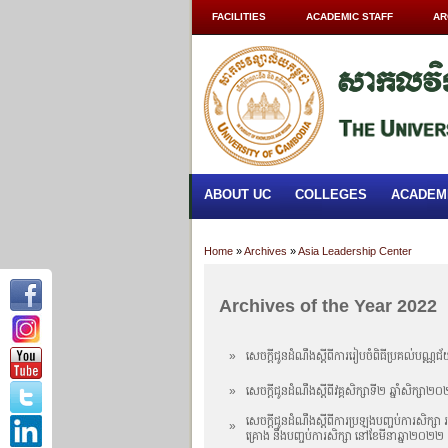
FACILITIES
ACADEMIC STAFF
AR
ABOUT UC
COLLEGES
ACADEM
Home
»
Archives
»
Asia Leadership Center
Archives of the Year 2022
»
សេចក្តីជូនដំណឹងស្តីពីការរៀបចំពិធីប្រគល់ប
»
សេចក្ដីជូនដំណឹងស្ដីពីវគ្គសិក្សាទី២ ឆ្នាំសិក
សេចក្ដីជូនដំណឹងស្ដីពីការប្រឡងបញ្ចប់ការសិក្សា របស
»
គ្រោង នឹងបញ្ចប់ការសិក្សា នៅខែមីនាឆ្នា២០២២