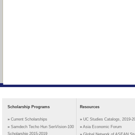
Scholarship Programs
Resources
»
Current Scholarships
»
UC Studies Catalogs, 2019-2
»
Samdech Techo Hun SenVision-100
»
Asia Economic Forum
Scholarship 2015-2019
»
Global Network of ASEAN St