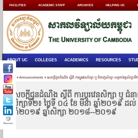
FACILITIES
ACADEMIC STAFF
ARCHIVES
HELPING UC
ABOUT UC
COLLEGES
ACADEMICS
RESOURCES
STU
Home
»
Announcements
»
សេចក្តីជូនដំណឹង ស្តីពី ការប្តូរវេនសិក្សា ឬ ជំនាញសិក្សា សម្រាប់វគ្គសិក្
សេចក្តីជូនដំណឹង ស្តីពី ការប្តូរវេនសិក្សា ឬ ជំន
សិក្សាទី២៖ ថ្ងៃទី ០៤ ខែ មីនា ឆ្នាំ២០១៩ ដល់ 
ឆ្នាំ២០១៩ ឆ្នាំសិក្សា ២០១៨--២០១៩