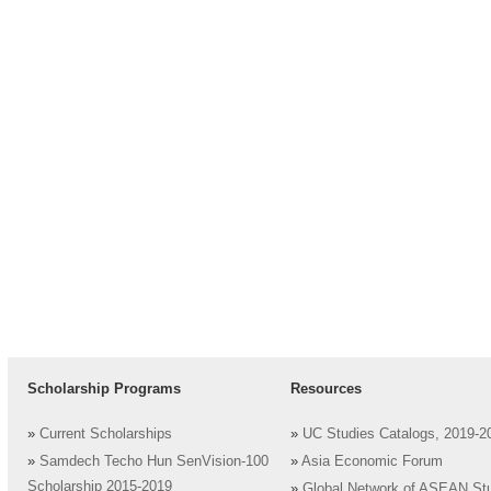
Scholarship Programs
Resources
»
Current Scholarships
»
UC Studies Catalogs, 2019-2
»
Samdech Techo Hun SenVision-100
»
Asia Economic Forum
Scholarship 2015-2019
»
Global Network of ASEAN St