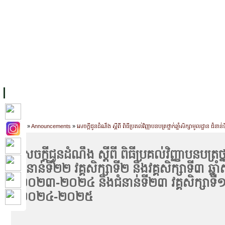
FACILITIES
ACADEMIC STAFF
ARCHIVES
HELPING UC
ABOUT UC
COLLEGES
ACADEMICS
RESOURCES
STU
Home
»
Announcements
»
សេចក្តីជូនដំណឹង ស្តីពី ពិធីប្រគល់វិញ្ញាបនបត្រថ្នាក់ឆ្នាំសិក្សាមូលដ្ឋាន
សេចក្តីជូនដំណឹង ស្តីពី ពិធីប្រគល់វិញ្ញាបនបត្រថ្ន
ជំនាន់ទី២២ វគ្គសិក្សាទី២ និងវគ្គសិក្សាទី៣ ឆ្នាំ
២០២៣-២០២៤ និងជំនាន់ទី២៣ វគ្គសិក្សាទី១ (A
២០២៤-២០២៥