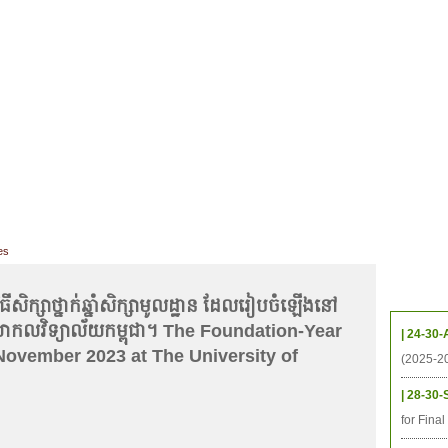
CHIVES
HELPING UC
CONTACT
NOTABLE PEOPLE
FOUNDAT
ICS
RESOURCES
STUDENTS
RESEARCH
ALUMNI
UPC
es
Upcom
ីសិក្សាថ្នាក់ឆ្នាំសិក្សាមូលដ្ឋាន ដែលរៀបចំឡេីងនៅ
នៅសាកលវិទ្យាល័យកម្ពុជា។ The Foundation-Year
| 24-30-
November 2023 at The University of
(2025-2
| 28-30-
for Fina