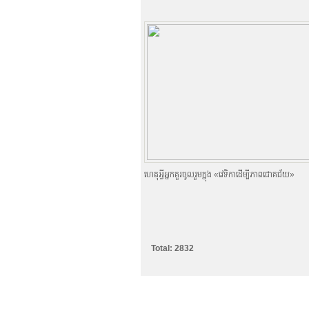
ហេតុអ្វីអ្នកគួរចូលរួមក្នុង «វេទិកាដើម្បីភាពជោគជ័យ»
Total: 2832