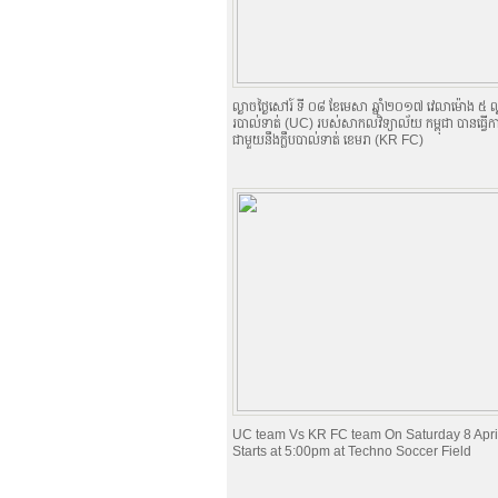
ល្ងាចថ្ងៃសៅរ៍ ទី ០៨ ខែមេសា ឆ្នាំ២០១៧ វេលាម៉ោង ៥ ល្
របាល់ទាត់ (UC) របស់សាកលវិទ្យាល័យ កម្ពុជា បានធ្វើកា
ជាមួយនឹងក្លឹបបាល់ទាត់ ខេមរា (KR FC)
UC team Vs KR FC team On Saturday 8 Apri
Starts at 5:00pm at Techno Soccer Field