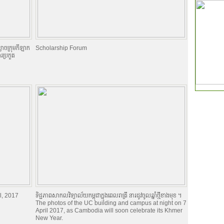
ងាចក្រុមកីឡាក
Scholarship Forum
រប្រកួត
l, 2017
ទិដ្ឋភាពសាកលវិទ្យាល័យកម្ពុជាក្នុងពេលរាត្រី នារដូវចូលឆ្នាំថ្មីខាងមុខ ។
The photos of the UC building and campus at night on 7
April 2017, as Cambodia will soon celebrate its Khmer
New Year.