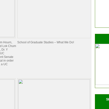
im Hourn,
School of Graduate Studies – What We Do!
and Lok Chum
, Dr. Y
, UC
nt Senate
l in order
m, a UC
S