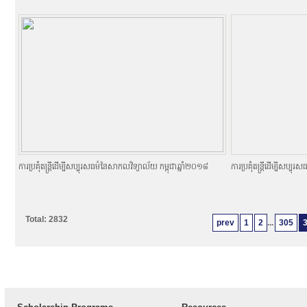
ការប្រគុំតន្រ្តីដើម្បីសប្បុរសធម៌នៃសាកលវិទ្យាល័យ កម្ពុជាឆ្នាំ២០១៨
ការប្រគុំតន្រ្តីដើម្បីសប្
Total: 2832
prev
1
2
...
305