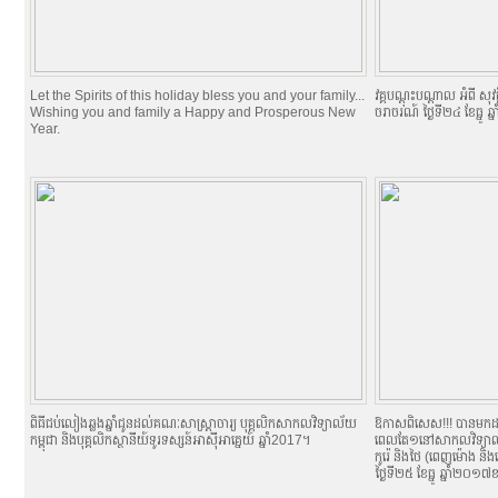
Let the Spirits of this holiday bless you and your family...
វគ្គបណ្តុះបណ្តាល អំពី សុវ
Wishing you and family a Happy and Prosperous New
ចរាចរណ៍ ថ្ងៃទី២៤ ខែធ្នូ 
Year.
ពិធីជប់លៀងឆ្លងឆ្នាំជូនដល់គណៈសាស្រ្តាចារ្យ បុគ្គលិកសាកលវិទ្យាល័យ
ឱកាសពិសេស!!! បានមកដល់ហ
កម្ពុជា និងបុគ្គលិកស្ថានីយ៍ទូរទស្សន៍អាស៊ីអាគ្នេយ៍ ឆ្នាំ2017។
ពេលតែ១នៅសាកលវិទ្យាល័យ 
កូរ៉េ និងថៃ (ពេញម៉ោង និង
ថ្ងៃទី២៥ ខែធ្នូ ឆ្នាំ២០១