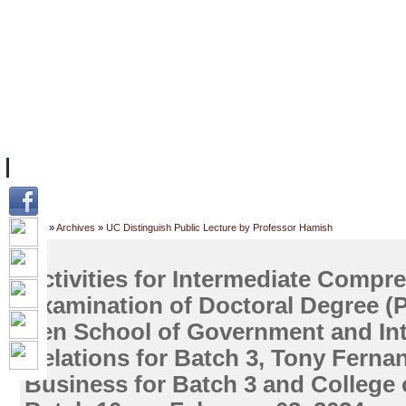
FACILITIES
ACADEMIC STAFF
ARCHIVES
HELPING UC
ABOUT UC
COLLEGES
ACADEMICS
RESOURCES
STU
Home
»
Archives
»
UC Distinguish Public Lecture by Professor Hamish
Activities for Intermediate Compr
Examination of Doctoral Degree (
Sen School of Government and Int
Relations for Batch 3, Tony Ferna
Business for Batch 3 and College 