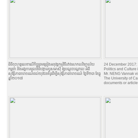
ពិធីចុះហត្ថលេខាលើកិច្ចព្រមព្រៀងអនុវត្តកម្មវិធីរវាងសាកលវិទ្យាល័យ
24 December 2017: 
កម្ពុជា និងអង្គការមូលនិធិបង្ការរបួសអាស៊ី វគ្គបណ្តុះបណ្តាល អំពី
Politics and Culture
សុវត្ថិភាពចរាចរណ៍ដល់យុវជនគំរូដើម្បីសុវត្ថិភាពចរាចរណ៍ ថ្ងៃទី២៣ ខែធ្នូ
Mr. NENG Vannak vis
ឆ្នាំ២០១៧
The University of C
documents or articles