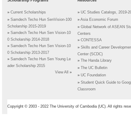
Scholarship Programs
Resources
»
Current Scholarships
»
UC Studies Catalogs, 2019-2
»
Samdech Techo Hun SenVision-100
»
Asia Economic Forum
Scholarship 2015-2019
»
Global Network of ASEAN St
»
Samdech Techo Hun Sen Vision-10
Centers
0 Scholarship 2014-2018
»
CONTESSA
»
Samdech Techo Hun Sen Vision-10
»
Skills and Career Developme
0 Scholarship 2013-2017
Center (SCDC)
»
Samdech Techo Hun Sen Young Le
»
The Handa Library
ader Scholarship 2015
»
The UC Bulletin
View All
»
»
UC Foundation
»
Student Quick Guide to Goog
Classroom
Copyright © 2003 - 2022 The University of Cambodia (UC). All rights rese