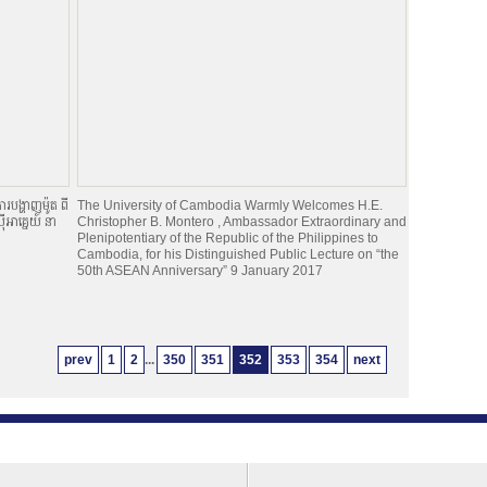
របង្ហាញម៉ូត ពី
The University of Cambodia Warmly Welcomes H.E.
អាគ្នេយ៍ នា
Christopher B. Montero , Ambassador Extraordinary and
Plenipotentiary of the Republic of the Philippines to
Cambodia, for his Distinguished Public Lecture on “the
50th ASEAN Anniversary” 9 January 2017
prev
1
2
...
350
351
352
353
354
next