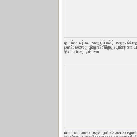
វគ្គអប់រំតាមរបៀបអន្តរសកម្មស្តីពី «សិទិ្ធរបស់បុគ្គលដែលត
ប្រកាន់តាមបទបញ្ញាតិ្តនៃក្រមនីតិវិធីព្រហ្មទណ្ឌនៃព្រះរាជា
ថ្ងៃទី ០៦ ខែកុម្ភៈ ឆ្នាំ២០១៧
ចំណាប់អារម្មណ៍របស់និស្សិតអន្តរជាតិដែលកំពុងសិក្ស