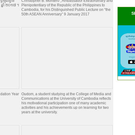
ក្សាមូលដ្ឋាន
Christopher B. Montero , Ambassador Extraordinary and
ា ឆ្នាំ ២០១៧ ។
Plenipotentiary of the Republic of the Philippines to
Cambodia, for his Distinguished Public Lecture on “the
S
50th ASEAN Anniversary” 9 January 2017
dation Year
Oudom, a student studying at the College of Media and
Communications at the University of Cambodia reflects
his motivational participation one of many academic
activities and his achievements up on learning for two
years at the university.