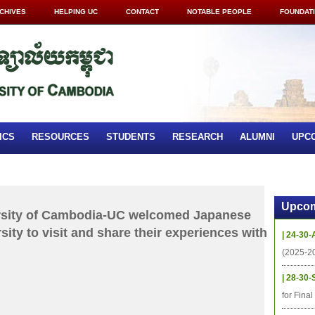
CHIVES
HELPING UC
CONTACT
NOTABLE PEOPLE
FOUNDAT
ICS
RESOURCES
STUDENTS
RESEARCH
ALUMNI
UPC
Upcom
ersity of Cambodia-UC welcomed Japanese
ity to visit and share their experiences with
| 24-30-
(2025-2
| 28-30-
for Fina