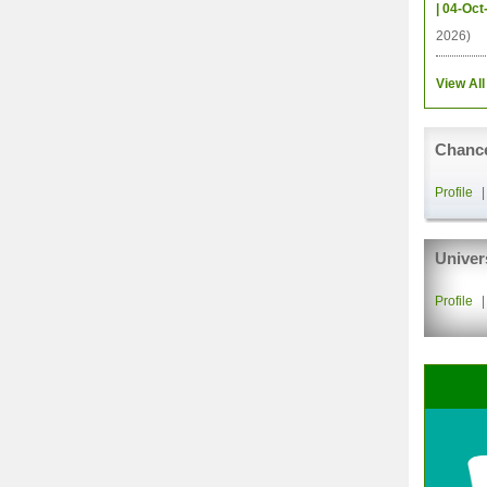
| 04-Oct
2026)
View All
Chance
Profile
Univer
Profile