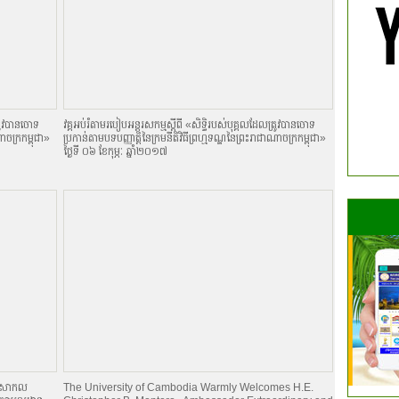
្រូវបានចោទ
វគ្គអប់រំតាមរបៀបអន្តរសកម្មស្តីពី «សិទិ្ធរបស់បុគ្គលដែលត្រូវបានចោទ
ណាចក្រកម្ពុជា»
ប្រកាន់តាមបទបញ្ញាតិ្តនៃក្រមនីតិវិធីព្រហ្មទណ្ឌនៃព្រះរាជាណាចក្រកម្ពុជា»
ថ្ងៃទី ០៦ ខែកុម្ភៈ ឆ្នាំ២០១៧
ានៅសាកល
The University of Cambodia Warmly Welcomes H.E.