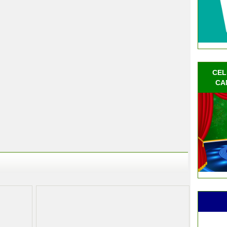
CEL
CA