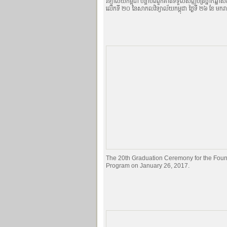
វិទ្យាល័យកម្ពុជា បន្ទាប់ពីពួកគាត់ទទួលសញ្ញបត្រថ្នាក់ឆ្នាំសិ
លើកទី ២០ នៃសាកលវិទ្យាល័យកម្ពុជា ថ្ងៃទី ២៦ ខែ មករ
The 20th Graduation Ceremony for the Foun
Program on January 26, 2017.