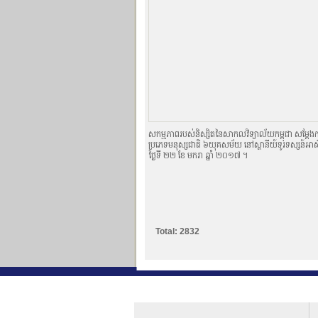
សកម្មភាពរបស់និស្សិតនៃសាកលវិទ្យាល័យកម្ពុជា សម្ដែងកា
ប្រភេទមនុស្សជាតិ ៦យុគសម័យ នៅស្ថានីយ៍ទូរទស្សន៍អាស៊ី
ថ្ងៃទី ២២ ខែ មករា ឆ្នាំ ២០១៧ ។
Total: 2832