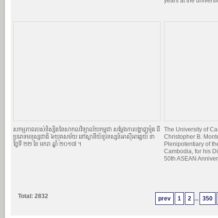
years at the universit
សកម្មភាពរបស់និស្សិតនៃសាកលវិទ្យាល័យកម្ពុជា សម្ដែងការបង្ហាញម៉ូត ពី
The University of 
ប្រភេទមនុស្សជាតិ ៦យុគសម័យ នៅស្ថានីយ៍ទូរទស្សន៍អាស៊ីអាគ្នេយ៍ នា
Christopher B. Mont
ថ្ងៃទី ២២ ខែ មករា ឆ្នាំ ២០១៧ ។
Plenipotentiary of th
Cambodia, for his Di
50th ASEAN Anniver
Total: 2832
prev
1
2
...
350