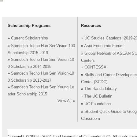
Scholarship Programs
Resources
»
Current Scholarships
»
UC Studies Catalogs, 2019-2
»
Samdech Techo Hun SenVision-100
»
Asia Economic Forum
Scholarship 2015-2019
»
Global Network of ASEAN St
»
Samdech Techo Hun Sen Vision-10
Centers
0 Scholarship 2014-2018
»
CONTESSA
»
Samdech Techo Hun Sen Vision-10
»
Skills and Career Developme
0 Scholarship 2013-2017
Center (SCDC)
»
Samdech Techo Hun Sen Young Le
»
The Handa Library
ader Scholarship 2015
»
The UC Bulletin
View All
»
»
UC Foundation
»
Student Quick Guide to Goog
Classroom
Copyright © 2003 - 2022 The University of Cambodia (UC). All rights rese