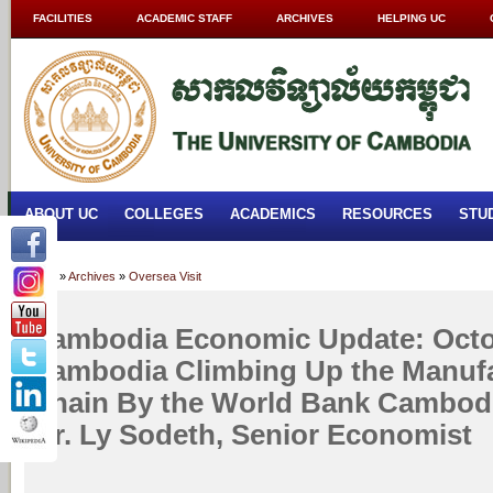
FACILITIES
ACADEMIC STAFF
ARCHIVES
HELPING UC
ABOUT UC
COLLEGES
ACADEMICS
RESOURCES
STU
Home
»
Archives
»
Oversea Visit
Cambodia Economic Update: Octo
Cambodia Climbing Up the Manufa
Chain By the World Bank Cambodi
Mr. Ly Sodeth, Senior Economist