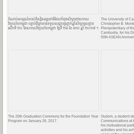
ចំណាប់អារម្មណ៍របស់និស្សិតអន្តរជាតិដែលកំពុងសិក្សានៅសាកល
The University of 
វិទ្យាល័យកម្ពុជា បន្ទាប់ពីពួកគាត់ទទួលសញ្ញបត្រថ្នាក់ឆ្នាំសិក្សាមូលដ្ឋាន
Christopher B. Mont
លើកទី ២០ នៃសាកលវិទ្យាល័យកម្ពុជា ថ្ងៃទី ២៦ ខែ មករា ឆ្នាំ ២០១៧ ។
Plenipotentiary of th
Cambodia, for his Di
50th ASEAN Anniver
The 20th Graduation Ceremony for the Foundation Year
Oudom, a student st
Program on January 26, 2017.
Communications at t
his motivational par
activities and his a