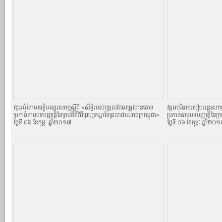
វគ្គអប់រំតាមរបៀបអន្តរសកម្មស្តីពី «សិទិ្ធរបស់បុគ្គលដែលត្រូវបានចោទ
វគ្គអប់រំតាមរបៀបអន្តរសកម្
ប្រកាន់តាមបទបញ្ញាតិ្តនៃក្រមនីតិវិធីព្រហ្មទណ្ឌនៃព្រះរាជាណាចក្រកម្ពុជា»
ប្រកាន់តាមបទបញ្ញាតិ្តនៃក្
ថ្ងៃទី ០៦ ខែកុម្ភៈ ឆ្នាំ២០១៧
ថ្ងៃទី ០៦ ខែកុម្ភៈ ឆ្នាំ២០