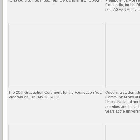
លើកទី ២០ នៃសាកលវិទ្យាល័យកម្ពុជា ថ្ងៃទី ២៦ ខែ មករា ឆ្នាំ ២០១៧ ។
Plenipotentiary of th
Cambodia, for his Di
50th ASEAN Anniver
The 20th Graduation Ceremony for the Foundation Year
Oudom, a student st
Program on January 26, 2017.
Communications at t
his motivational par
activities and his a
years at the universit