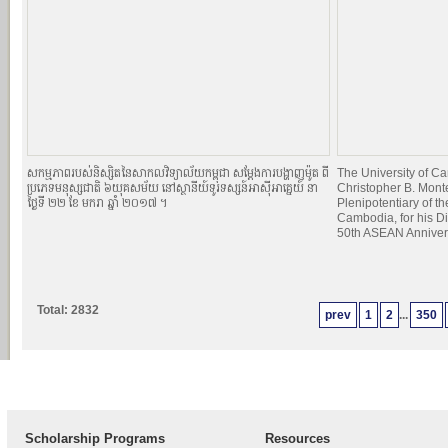
សកម្មភាពរបស់និស្សិតនៃសាកលវិទ្យាល័យកម្ពុជា សម្ដែងការបង្ហាញម៉ូត ពី
The University of 
ប្រភេទមនុស្សជាតិ ៦យុគសម័យ នៅស្ថានីយ៍ទូរទស្សន៍អាស៊ីអាគ្នេយ៍ នា
Christopher B. Mont
ថ្ងៃទី ២២ ខែ មករា ឆ្នាំ ២០១៧ ។
Plenipotentiary of th
Cambodia, for his Di
50th ASEAN Anniver
Total: 2832
prev
1
2
...
350
Scholarship Programs
Resources