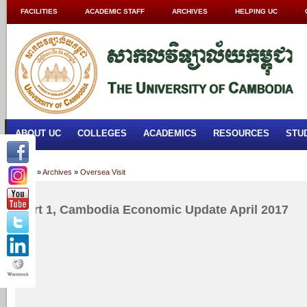
FACILITIES
ACADEMIC STAFF
ARCHIVES
HELPING UC
ABOUT UC
COLLEGES
ACADEMICS
RESOURCES
STU
Home
»
Archives
»
Oversea Visit
Part 1, Cambodia Economic Update April 2017