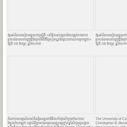
វគ្គអប់រំតាមរបៀបអន្តរសកម្មស្តីពី «សិទិ្ធរបស់បុគ្គលដែលត្រូវបានចោទ
វគ្គអប់រំតាមរបៀបអន្តរសកម្
ប្រកាន់តាមបទបញ្ញាតិ្តនៃក្រមនីតិវិធីព្រហ្មទណ្ឌនៃព្រះរាជាណាចក្រកម្ពុជា»
ប្រកាន់តាមបទបញ្ញាតិ្តនៃក្
ថ្ងៃទី ០៦ ខែកុម្ភៈ ឆ្នាំ២០១៧
ថ្ងៃទី ០៦ ខែកុម្ភៈ ឆ្នាំ២០
ចំណាប់អារម្មណ៍របស់និស្សិតអន្តរជាតិដែលកំពុងសិក្សានៅសាកល
The University of 
វិទ្យាល័យកម្ពុជា បន្ទាប់ពីពួកគាត់ទទួលសញ្ញបត្រថ្នាក់ឆ្នាំសិក្សាមូលដ្ឋាន
Christopher B. Mont