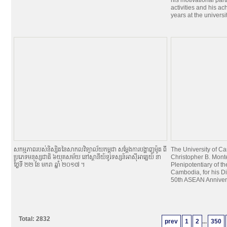
his motivational par
activities and his a
years at the universit
សកម្មភាពរបស់និស្សិតនៃសាកលវិទ្យាល័យកម្ពុជា សម្ដែងការបង្ហាញម៉ូត ពី
The University of 
ប្រភេទមនុស្សជាតិ ៦យុគសម័យ នៅស្ថានីយ៍ទូរទស្សន៍អាស៊ីអាគ្នេយ៍ នា
Christopher B. Mont
ថ្ងៃទី ២២ ខែ មករា ឆ្នាំ ២០១៧ ។
Plenipotentiary of th
Cambodia, for his Di
50th ASEAN Anniver
Total: 2832
prev
1
2
...
350