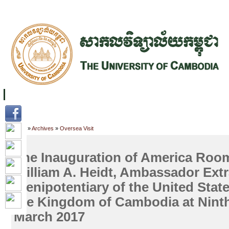
FACILITIES
ACADEMIC STAFF
ARCHIVES
HELPING UC
ABOUT UC
COLLEGES
ACADEMICS
RESOURCES
STU
Home
»
Archives
»
Oversea Visit
The Inauguration of America Roo
William A. Heidt, Ambassador Ext
Plenipotentiary of the United Stat
the Kingdom of Cambodia at Ninth
March 2017