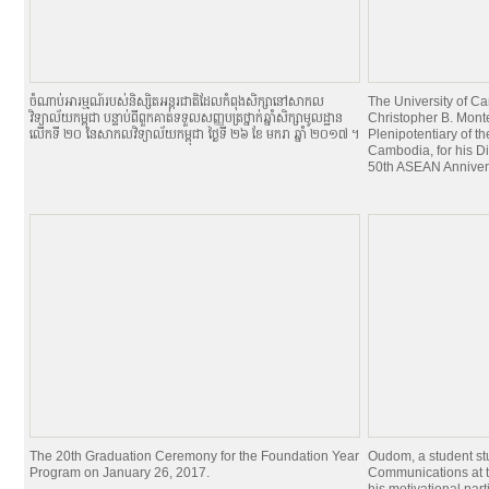
ចំណាប់អារម្មណ៍របស់និស្សិតអន្តរជាតិដែលកំពុងសិក្សានៅសាកល
The University of 
វិទ្យាល័យកម្ពុជា បន្ទាប់ពីពួកគាត់ទទួលសញ្ញបត្រថ្នាក់ឆ្នាំសិក្សាមូលដ្ឋាន
Christopher B. Mont
លើកទី ២០ នៃសាកលវិទ្យាល័យកម្ពុជា ថ្ងៃទី ២៦ ខែ មករា ឆ្នាំ ២០១៧ ។
Plenipotentiary of th
Cambodia, for his Di
50th ASEAN Anniver
The 20th Graduation Ceremony for the Foundation Year
Oudom, a student st
Program on January 26, 2017.
Communications at t