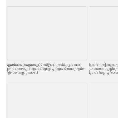
វគ្គអប់រំតាមរបៀបអន្តរសកម្មស្តីពី «សិទិ្ធរបស់បុគ្គលដែលត្រូវបានចោទ
វគ្គអប់រំតាមរបៀបអន្តរសកម្
ប្រកាន់តាមបទបញ្ញាតិ្តនៃក្រមនីតិវិធីព្រហ្មទណ្ឌនៃព្រះរាជាណាចក្រកម្ពុជា»
ប្រកាន់តាមបទបញ្ញាតិ្តនៃក្
ថ្ងៃទី ០៦ ខែកុម្ភៈ ឆ្នាំ២០១៧
ថ្ងៃទី ០៦ ខែកុម្ភៈ ឆ្នាំ២០