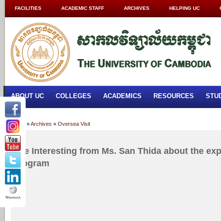
FACILITIES
ACADEMIC STAFF
ARCHIVES
HELPING UC
ABOUT UC
COLLEGES
ACADEMICS
RESOURCES
STU
Home
»
Archives
»
Oversea Visit
The Interesting from Ms. San Thida about the e
program