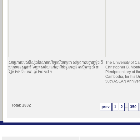
សកម្មភាពរបស់និស្សិតនៃសាកលវិទ្យាល័យកម្ពុជា សម្ដែងការបង្ហាញម៉ូត ពី
The University of 
ប្រភេទមនុស្សជាតិ ៦យុគសម័យ នៅស្ថានីយ៍ទូរទស្សន៍អាស៊ីអាគ្នេយ៍ នា
Christopher B. Mont
ថ្ងៃទី ២២ ខែ មករា ឆ្នាំ ២០១៧ ។
Plenipotentiary of th
Cambodia, for his Di
50th ASEAN Anniver
Total: 2832
prev
1
2
...
350