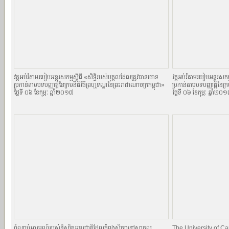
វគ្គអប់រំតាមរបៀបអន្តរសកម្មស្តីពី «សិទិ្ធរបស់បុគ្គលដែលត្រូវបានចោទ
វគ្គអប់រំតាមរបៀបអន្តរសកម្
ប្រកាន់តាមបទបញ្ញាតិ្តនៃក្រមនីតិវិធីព្រហ្មទណ្ឌនៃព្រះរាជាណាចក្រកម្ពុជា»
ប្រកាន់តាមបទបញ្ញាតិ្តនៃក្
ថ្ងៃទី ០៦ ខែកុម្ភៈ ឆ្នាំ២០១៧
ថ្ងៃទី ០៦ ខែកុម្ភៈ ឆ្នាំ២០
ចំណាប់អារម្មណ៍របស់និស្សិតអន្តរជាតិដែលកំពុងសិក្សានៅសាកល
The University of 