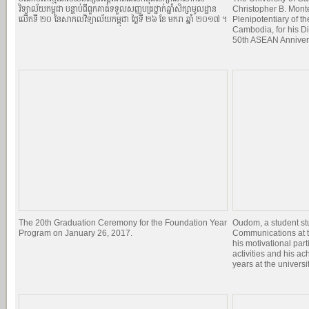
វិទ្យាល័យកម្ពុជា បន្ទាប់ពីពួកគាត់ទទួលសញ្ញបត្រថ្នាក់ឆ្នាំសិក្សាមូលដ្ឋាន
Christopher B. Mont
លើកទី ២០ នៃសាកលវិទ្យាល័យកម្ពុជា ថ្ងៃទី ២៦ ខែ មករា ឆ្នាំ ២០១៧ ។
Plenipotentiary of th
Cambodia, for his Di
50th ASEAN Anniver
The 20th Graduation Ceremony for the Foundation Year
Oudom, a student st
Program on January 26, 2017.
Communications at t
his motivational par
activities and his a
years at the universit