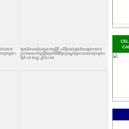
CEL
CA
្រូវបានចោទ
វគ្គអប់រំតាមរបៀបអន្តរសកម្មស្តីពី «សិទិ្ធរបស់បុគ្គលដែលត្រូវបានចោទ
ណាចក្រកម្ពុជា»
ប្រកាន់តាមបទបញ្ញាតិ្តនៃក្រមនីតិវិធីព្រហ្មទណ្ឌនៃព្រះរាជាណាចក្រកម្ពុជា»
ថ្ងៃទី ០៦ ខែកុម្ភៈ ឆ្នាំ២០១៧