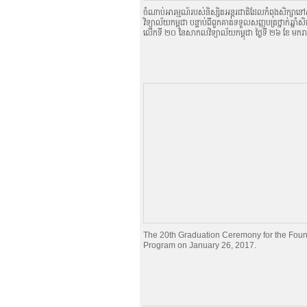
ចំណាប់អារម្មណ៍របស់និស្សិតអន្តរជាតិដែលកំពុងសិក្ស
វិទ្យាល័យកម្ពុជា បន្ទាប់ពីពួកគាត់ទទួលសញ្ញបត្រថ្នាក់ឆ្នាំសិ
លើកទី ២០ នៃសាកលវិទ្យាល័យកម្ពុជា ថ្ងៃទី ២៦ ខែ មករ
The 20th Graduation Ceremony for the Foun
Program on January 26, 2017.