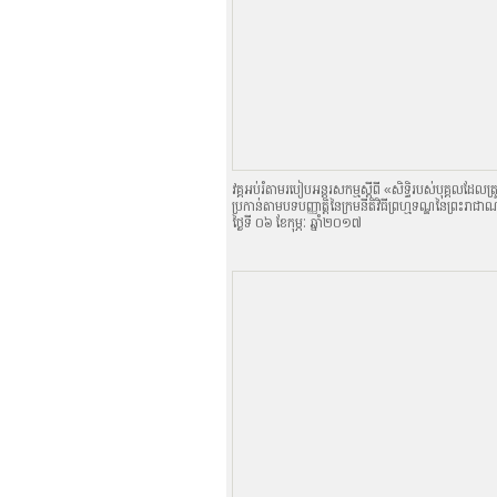
វគ្គអប់រំតាមរបៀបអន្តរសកម្មស្តីពី «សិទិ្ធរបស់បុគ្គលដែលត
ប្រកាន់តាមបទបញ្ញាតិ្តនៃក្រមនីតិវិធីព្រហ្មទណ្ឌនៃព្រះរាជា
ថ្ងៃទី ០៦ ខែកុម្ភៈ ឆ្នាំ២០១៧