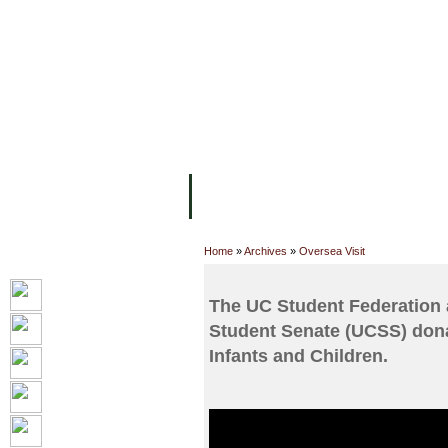
FACILITIES
ACADEMIC STAFF
AR
ABOUT UC
COLLEGES
ACADEM
Home
»
Archives
»
Oversea Visit
The UC Student Federation
Student Senate (UCSS) donat
Infants and Children.