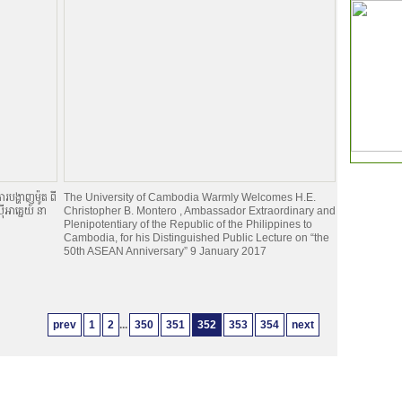
របង្ហាញម៉ូត ពី
The University of Cambodia Warmly Welcomes H.E.
អាគ្នេយ៍ នា
Christopher B. Montero , Ambassador Extraordinary and
Plenipotentiary of the Republic of the Philippines to
Cambodia, for his Distinguished Public Lecture on “the
50th ASEAN Anniversary” 9 January 2017
prev
1
2
...
350
351
352
353
354
next