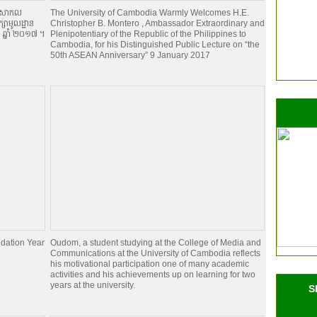
ានៅសាកល
The University of Cambodia Warmly Welcomes H.E.
ក្សាមូលដ្ឋាន
Christopher B. Montero , Ambassador Extraordinary and
ា ឆ្នាំ ២០១៧ ។
Plenipotentiary of the Republic of the Philippines to
Cambodia, for his Distinguished Public Lecture on “the
50th ASEAN Anniversary” 9 January 2017
dation Year
Oudom, a student studying at the College of Media and
Communications at the University of Cambodia reflects
his motivational participation one of many academic
activities and his achievements up on learning for two
years at the university.
S