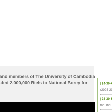
CHIVES
HELPING UC
CONTACT
NOTABLE PEOPLE
FOUNDAT
ICS
RESOURCES
STUDENTS
RESEARCH
ALUMNI
UPC
Upcom
 and members of The University of Cambodia
ed 2,000,000 Riels to National Borey for
| 24-30-
(2025-2
| 28-30-
for Fina