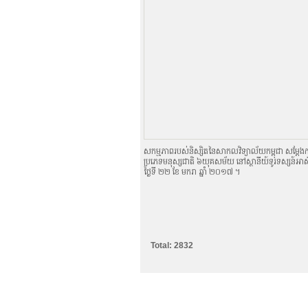
សកម្មភាពរបស់និស្សិតនៃសាកលវិទ្យាល័យកម្ពុជា សម្ដែងកា
ប្រភេទមនុស្សជាតិ ៦យុគសម័យ នៅស្ថានីយ៍ទូរទស្សន៍អាស៊ី
ថ្ងៃទី ២២ ខែ មករា ឆ្នាំ ២០១៧ ។
Total: 2832