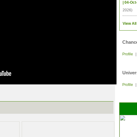
| 04-Oct
2026)
View All
Chance
Profile
Univer
Profile